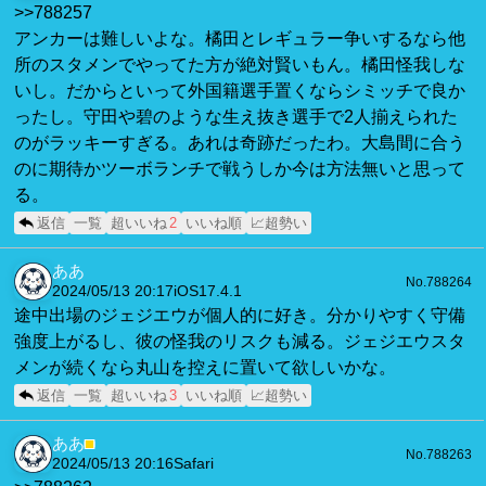
>>788257
アンカーは難しいよな。橘田とレギュラー争いするなら他
所のスタメンでやってた方が絶対賢いもん。橘田怪我しな
いし。だからといって外国籍選手置くならシミッチで良か
ったし。守田や碧のような生え抜き選手で2人揃えられた
のがラッキーすぎる。あれは奇跡だったわ。大島間に合う
のに期待かツーボランチで戦うしか今は方法無いと思って
る。
返信
一覧
超いいね
2
いいね順
📈超勢い
ああ
No.788264
2024/05/13 20:17
iOS17.4.1
途中出場のジェジエウが個人的に好き。分かりやすく守備
強度上がるし、彼の怪我のリスクも減る。ジェジエウスタ
メンが続くなら丸山を控えに置いて欲しいかな。
返信
一覧
超いいね
3
いいね順
📈超勢い
ああ
■
No.788263
2024/05/13 20:16
Safari