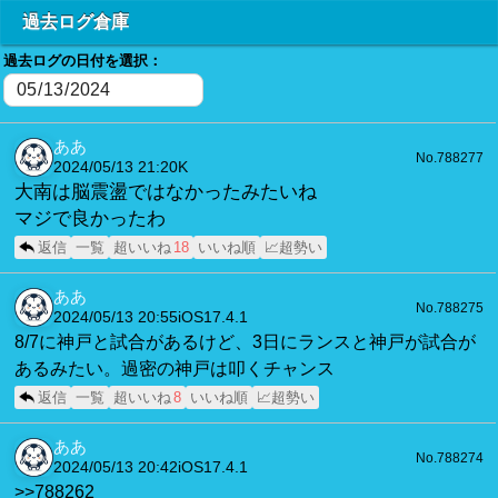
過去ログ倉庫
過去ログの日付を選択：
ああ
No.788277
2024/05/13 21:20
K
大南は脳震盪ではなかったみたいね
マジで良かったわ
返信
一覧
超いいね
18
いいね順
📈超勢い
ああ
No.788275
2024/05/13 20:55
iOS17.4.1
8/7に神戸と試合があるけど、3日にランスと神戸が試合が
あるみたい。過密の神戸は叩くチャンス
返信
一覧
超いいね
8
いいね順
📈超勢い
ああ
No.788274
2024/05/13 20:42
iOS17.4.1
>>788262