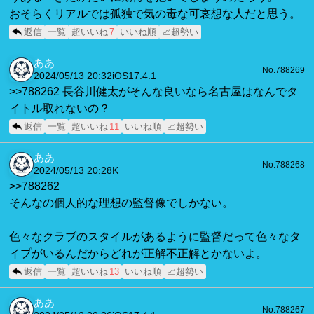
おそらくリアルでは孤独で気の毒な可哀想な人だと思う。
返信
一覧
超いいね
7
いいね順
📈超勢い
ああ
No.788269
2024/05/13 20:32
iOS17.4.1
>>788262 長谷川健太がそんな良いなら名古屋はなんでタ
イトル取れないの？
返信
一覧
超いいね
11
いいね順
📈超勢い
ああ
No.788268
2024/05/13 20:28
K
>>788262
そんなの個人的な理想の監督像でしかない。
色々なクラブのスタイルがあるように監督だって色々なタ
イプがいるんだからどれが正解不正解とかないよ。
返信
一覧
超いいね
13
いいね順
📈超勢い
ああ
No.788267