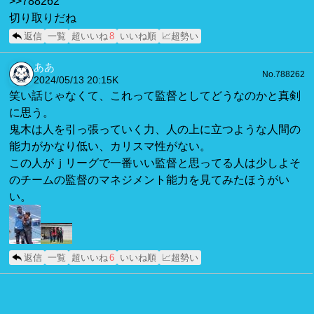
>>788262
切り取りだね
返信
一覧
超いいね
8
いいね順
📈超勢い
ああ
No.788262
2024/05/13 20:15
K
笑い話じゃなくて、これって監督としてどうなのかと真剣
に思う。
鬼木は人を引っ張っていく力、人の上に立つような人間の
能力がかなり低い、カリスマ性がない。
この人がｊリーグで一番いい監督と思ってる人は少しよそ
のチームの監督のマネジメント能力を見てみたほうがい
い。
返信
一覧
超いいね
6
いいね順
📈超勢い