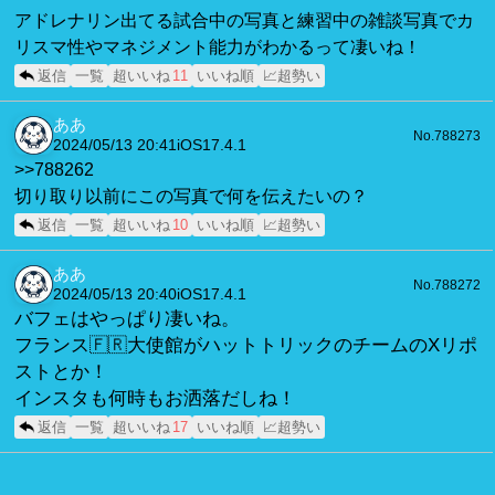
アドレナリン出てる試合中の写真と練習中の雑談写真でカ
リスマ性やマネジメント能力がわかるって凄いね！
返信
一覧
超いいね
11
いいね順
📈超勢い
ああ
No.788273
2024/05/13 20:41
iOS17.4.1
>>788262
切り取り以前にこの写真で何を伝えたいの？
返信
一覧
超いいね
10
いいね順
📈超勢い
ああ
No.788272
2024/05/13 20:40
iOS17.4.1
バフェはやっぱり凄いね。
フランス🇫🇷大使館がハットトリックのチームのXリポ
ストとか！
インスタも何時もお洒落だしね！
返信
一覧
超いいね
17
いいね順
📈超勢い