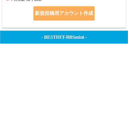
-
BESTHIT-BBSmini
-