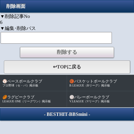
削除画面
▼削除記事No
6
▼編集･削除パス
↩TOPに戻る
⚾
🏀
ベースボールクラブ
バスケットボールクラブ
プロ野球（セ・パ）掲示板
B.LEAGUE（Bリーグ）掲示板
🏉
🏐
ラグビークラブ
バレーボールクラブ
LEAGUE ONE（リーグワン）掲示板
V.LEAGUE（Vリーグ）掲示板
-
BESTHIT-BBSmini
-