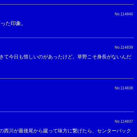
No.114840
だった印象。
No.114839
きて今日も惜しいのがあったけど。草野こそ身長がないんだ
No.114838
No.114837
の西川が最後尾から蹴って味方に繋げたら、センターバック