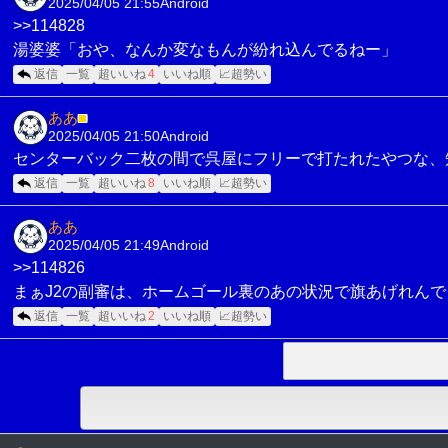
2025/04/05 21:55
Android
>>114828
湯婆婆「おや、なんか変なもんが紛れ込んでるねー」
返信
一覧
超いいね
4
いいね順
📈超勢い
ああ
■
2025/04/05 21:50
Android
センターバック二枚の間で呉屋にフリーで打たれたやつな、
返信
一覧
超いいね
8
いいね順
📈超勢い
ああ
2025/04/05 21:49
Android
>>114826
まぁJ2の副審は、ホームゴール裏のあの状況で旗あげれんで
返信
一覧
超いいね
2
いいね順
📈超勢い