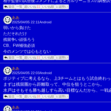
相手監督の試合後コメントによるとカルリーニョスの調整試
返信
一覧
超いいね
11
いいね順
📈超勢い
ああ
2025/04/05 22:11
Android
弱いから負けた
ただそれだけ
残留争い頑張ろう
CB、FW補強必須
今のメンツでは心もとない
返信
一覧
超いいね
11
いいね順
📈超勢い
ああ
2025/04/05 22:03
Android
ポジティブに考えるなら、上3チームとはもう試合終わっ
まずは残留圏から距離取って、中位を狙うとこから。
水戸はそもそも勝ち越しすら高い目標なんだから、一戦
返信
一覧
超いいね
16
いいね順
📈超勢い
ああ