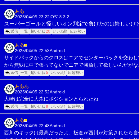
ああ
2025/04/05 23:22
iOS18.3.2
スーパーゴールと怪しいオン判定で負けたのは悔しいけ
返信
一覧
超いいね
20
いいね順
📈超勢い
ああ
■
2025/04/05 22:53
Android
サイドバックからのクロスはニアでセンターバックを交わし
から無駄に中で張ってないでニアで勝負して欲しいんだがな
返信
一覧
超いいね
5
いいね順
📈超勢い
あああ
2025/04/05 22:52
Android
大崎は完全に大森にポジションとられたね
返信
一覧
超いいね
8
いいね順
📈超勢い
ああ
■
2025/04/05 22:48
Android
西川のキックは最高だったよ。板倉が西川が対策されたら自