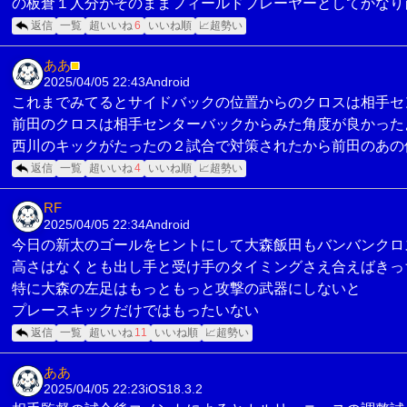
の板倉１人分がそのままフィールドプレーヤーとしてかなり
返信
一覧
超いいね
6
いいね順
📈超勢い
ああ
■
2025/04/05 22:43
Android
これまでみてるとサイドバックの位置からのクロスは相手セ
前田のクロスは相手センターバックからみた角度が良かった
西川のキックがたったの２試合で対策されたから前田のあの
返信
一覧
超いいね
4
いいね順
📈超勢い
RF
2025/04/05 22:34
Android
今日の新太のゴールをヒントにして大森飯田もバンバンクロ
高さはなくとも出し手と受け手のタイミングさえ合えばきっ
特に大森の左足はもっともっと攻撃の武器にしないと
プレースキックだけではもったいない
返信
一覧
超いいね
11
いいね順
📈超勢い
ああ
2025/04/05 22:23
iOS18.3.2