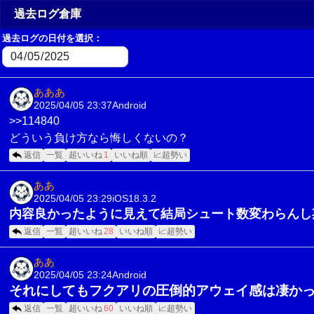
過去ログ倉庫
過去ログの日付を選択：
あああ
2025/04/05 23:37
Android
>>114840
どういう負け方なら悔しくないの？
返信
一覧
超いいね
1
いいね順
📈超勢い
ああ
2025/04/05 23:29
iOS18.3.2
内容良かったように見えて結局シュート数変わらんし
返信
一覧
超いいね
28
いいね順
📈超勢い
ああ
2025/04/05 23:24
Android
それにしてもフクアリの圧倒的アウェイ感は凄か
返信
一覧
超いいね
60
いいね順
📈超勢い