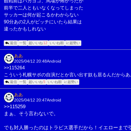
観戦前はバカヨコ、馬場が怖かったが
前半で二人ともいなくなってしまった
サッカーは何が起こるかわからない
90分あの2人がピッチにいたら結果は
違ったかもしれない
返信
一覧
超いいね
12
いいね順
📈超勢い
ああ
2025/04/12 20:48
Android
>>115264
こういう札幌サポの自演だとか言い出す奴も居るんだからあ
返信
一覧
超いいね
5
いいね順
📈超勢い
ああ
2025/04/12 20:47
Android
>>115259
まぁ、そう言わないで。
でも対人勝ったのはトラビス選手だから！イエローまで