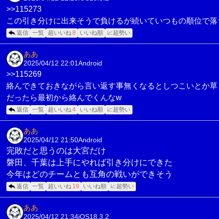
>>115273
この引き分けに出来そうで負けるが続いていつもの順位で落
返信
一覧
超いいね
8
いいね順
📈超勢い
ああ
2025/04/12 22:01
Android
>>115269
絡んできておきながら言い返す事無くなるとしつこいとか草
だったら最初から絡んでくんなw
返信
一覧
超いいね
4
いいね順
📈超勢い
ああ
2025/04/12 21:50
Android
完敗だと思うのは大宮だけ
磐田、千葉は上手にやれば引き分けにできた
今年はどのチームとも互角の戦いができそう
返信
一覧
超いいね
19
いいね順
📈超勢い
ああ
2025/04/12 21:34
iOS18.3.2