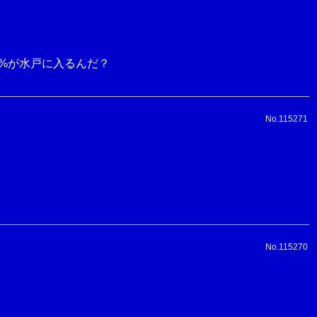
%が水戸に入るんだ？
No.115271
No.115270