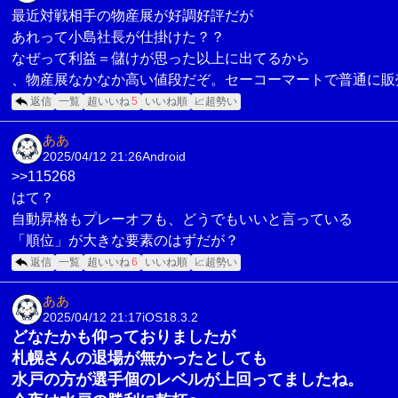
最近対戦相手の物産展が好調好評だが
あれって小島社長が仕掛けた？？
なぜって利益＝儲けが思った以上に出てるから
、物産展なかなか高い値段だぞ。セーコーマートで普通に販
返信
一覧
超いいね
5
いいね順
📈超勢い
ああ
2025/04/12 21:26
Android
>>115268
はて？
自動昇格もプレーオフも、どうでもいいと言っている
「順位」が大きな要素のはずだが？
返信
一覧
超いいね
6
いいね順
📈超勢い
ああ
2025/04/12 21:17
iOS18.3.2
どなたかも仰っておりましたが
札幌さんの退場が無かったとしても
水戸の方が選手個のレベルが上回ってましたね。