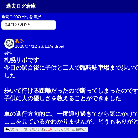
過去ログ倉庫
過去ログの日付を選択：
ああ
2025/04/12 23:12
Android
男性
札幌サポです
今日の試合後に子供と二人で臨時駐車場まで歩い
した
歩いて行ける距離だったので断ってしまったので
子供に人の優しさを教えることができました
車の進行方向的に、一度通り過ぎてから気にかけ
ここを見ているかわかりませんが、どうもありが
返信
一覧
超いいね
116
いいね順
📈超勢い