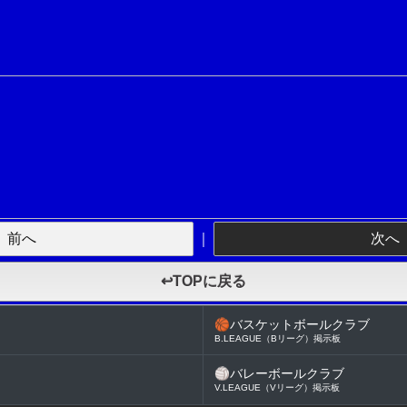
前へ
｜
次へ
↩TOPに戻る
🏀
バスケットボールクラブ
B.LEAGUE（Bリーグ）掲示板
🏐
バレーボールクラブ
V.LEAGUE（Vリーグ）掲示板