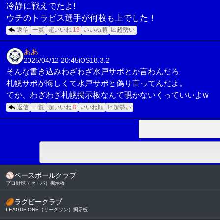
冷静に戦えでたよ!
ウチのトラビス選手が何枚も上でした！
返信
一覧
超いいね
19
いいね順
📈超勢い
ああ
2025/04/12 20:45
iOS18.3.2
そんな書き込みわざわざ水戸サポとか言わんだろ
札幌サポが悔しくて水戸サポと偽り言ってんだよ。
てか、わざわざ札幌掲示板なんて覗かないくっていいよw
返信
一覧
超いいね
8
いいね順
📈超勢い
⚾
ベースボールクラブ
プロ野球（セ・パ）掲示板
🏉
ラグビークラブ
LEAGUE ONE（リーグワン）掲示板