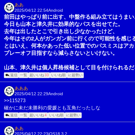
ああ
2025/04/12 22:54
Android
前田はやっぱり前に出す、中盤作る組み立てはうまい
今日も山本と津久井に効果的なパスを出せてた。
去年は出したとこで引き出し少なかったけど、
今年はその2人がガンガン前に行くので可能性を感じ
とはいえ、何本かあった低い位置でのパスミスはアカ
プレーオフ目指すなら減らさないといけない。
山本、津久井は個人昇格候補として目を付けられるだ
返信
一覧
超いいね
33
いいね順
📈超勢い
あああ
2025/04/12 22:29
Android
>>115273
確かに未だ未勝利の愛媛とも互角だったしな
返信
一覧
超いいね
4
いいね順
📈超勢い
ああ
2025/04/12 22:23
iOS18.3.2