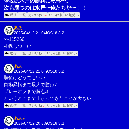
今夜は水戸の勝利に乾杯〜。
次も勝つのは水戸〜俺たちだ〜！！
返信
一覧
超いいね
34
いいね順
📈超勢い
ああ
2025/04/12 21:04
iOS18.3.2
>>115266
札幌しつこい
返信
一覧
超いいね
6
いいね順
📈超勢い
ああ
2025/04/12 21:04
iOS18.3.2
順位はどうでもいい
自動昇格まで最大で勝点7
プレーオフまで勝点3
というとこまで上がってきたことが大きい
返信
一覧
超いいね
6
いいね順
📈超勢い
あああ
2025/04/12 20:53
iOS18.3.2