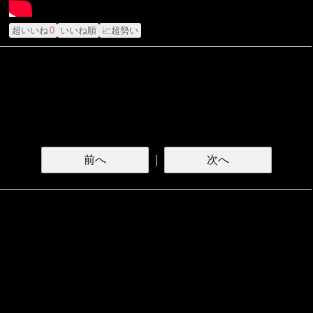
超いいね
0
いいね順
📈超勢い
前へ
｜
次へ