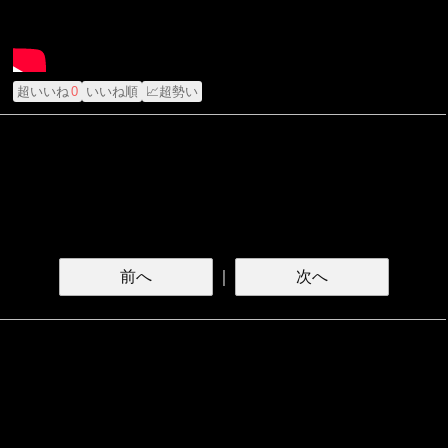
超いいね
0
いいね順
📈超勢い
前へ
｜
次へ