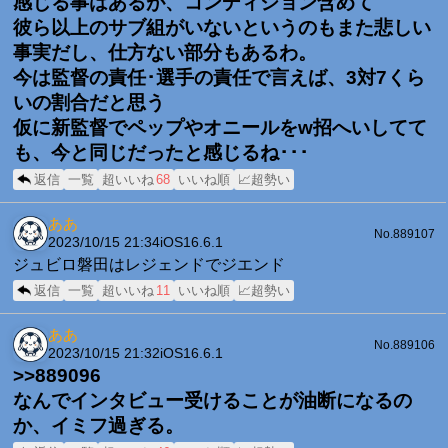
感じる事はあるが、コンディション含めて
彼ら以上のサブ組がいないというのもまた悲しい
事実だし、仕方ない部分もあるわ。
今は監督の責任･選手の責任で言えば、3対7くら
いの割合だと思う
仮に新監督でペップやオニールをw招へいしてて
も、今と同じだったと感じるね･･･
返信
一覧
超いいね
68
いいね順
📈超勢い
ああ
No.889107
2023/10/15 21:34
iOS16.6.1
ジュビロ磐田はレジェンドでジエンド
返信
一覧
超いいね
11
いいね順
📈超勢い
ああ
No.889106
2023/10/15 21:32
iOS16.6.1
>>889096
なんでインタビュー受けることが油断になるの
か、イミフ過ぎる。