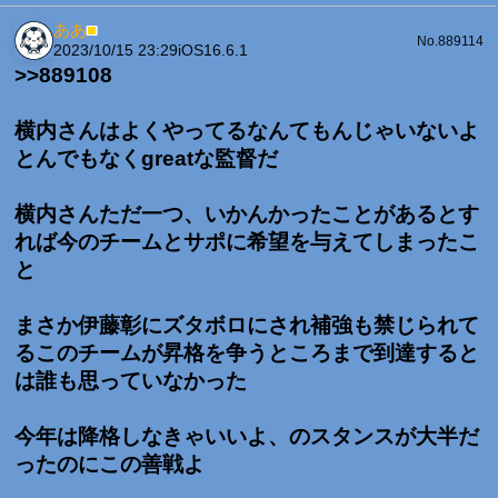
ああ
■
No.889114
2023/10/15 23:29
iOS16.6.1
>>889108
横内さんはよくやってるなんてもんじゃいないよ
とんでもなくgreatな監督だ
横内さんただ一つ、いかんかったことがあるとす
れば今のチームとサポに希望を与えてしまったこ
と
まさか伊藤彰にズタボロにされ補強も禁じられて
るこのチームが昇格を争うところまで到達すると
は誰も思っていなかった
今年は降格しなきゃいいよ、のスタンスが大半だ
ったのにこの善戦よ