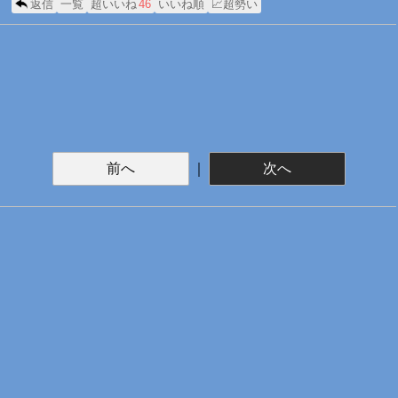
返信
一覧
超いいね
46
いいね順
📈超勢い
前へ
｜
次へ