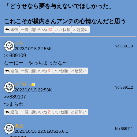
「どうせなら夢を与えないでほしかった」
これこそが横内さんアンチの心情なんだと思う
返信
一覧
超いいね
42
いいね順
📈超勢い
そん
No.889113
2023/10/15 22:55
K
>>889109
なーにー！やっちまったな〜！
返信
一覧
超いいね
3
いいね順
📈超勢い
ﾁｶﾞﾜﾈｰﾖ
■
No.889112
2023/10/15 22:53
K
>>889107
つまらわ
返信
一覧
超いいね
2
いいね順
📈超勢い
ああ
No.889111
2023/10/15 22:51
iOS16.6.1