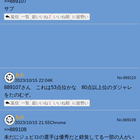
>>889107
サブ
返信
一覧
超いいね
2
いいね順
📈超勢い
ああ
No.889110
2023/10/15 22:04
K
889107さん これは53点位かな 80点以上位のダジャレ
をたのむぞ。
返信
一覧
超いいね
1
いいね順
📈超勢い
ああ
No.889109
2023/10/15 21:55
Chrome
>>889108
未だにジュビロの選手は優秀だと錯覚してる一部の人がい