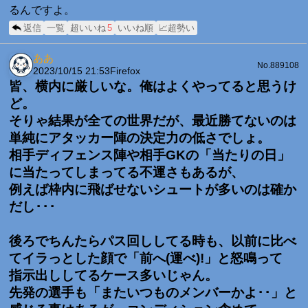
るんですよ。
返信
一覧
超いいね
5
いいね順
📈超勢い
ああ
No.889108
2023/10/15 21:53
Firefox
皆、横内に厳しいな。俺はよくやってると思うけ
ど。
そりゃ結果が全ての世界だが、最近勝てないのは
単純にアタッカー陣の決定力の低さでしょ。
相手ディフェンス陣や相手GKの「当たりの日」
に当たってしまってる不運さもあるが、
例えば枠内に飛ばせないシュートが多いのは確か
だし･･･
後ろでちんたらパス回ししてる時も、以前に比べ
てイラっとした顔で「前へ(運べ)!」と怒鳴って
指示出ししてるケース多いじゃん。
先発の選手も「またいつものメンバーかよ･･」と