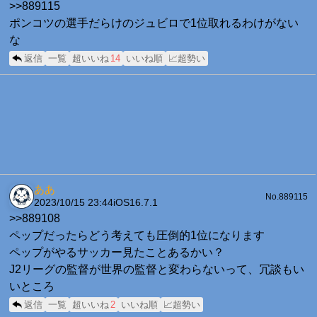
>>889115
ポンコツの選手だらけのジュビロで1位取れるわけがない
な
返信
一覧
超いいね
14
いいね順
📈超勢い
ああ
No.889115
2023/10/15 23:44
iOS16.7.1
>>889108
ペップだったらどう考えても圧倒的1位になります
ペップがやるサッカー見たことあるかい？
J2リーグの監督が世界の監督と変わらないって、冗談もい
いところ
返信
一覧
超いいね
2
いいね順
📈超勢い