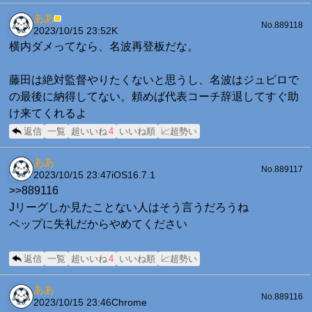
ああ
■
No.889118
2023/10/15 23:52
K
横内ダメってなら、名波再登板だな。
藤田は絶対監督やりたくないと思うし、名波はジュビロで
の最後に納得してない。頼めば代表コーチ辞退してすぐ助
け来てくれるよ
返信
一覧
超いいね
4
いいね順
📈超勢い
ああ
No.889117
2023/10/15 23:47
iOS16.7.1
>>889116
Jリーグしか見たことない人はそう言うだろうね
ペップに失礼だからやめてください
返信
一覧
超いいね
4
いいね順
📈超勢い
ああ
No.889116
2023/10/15 23:46
Chrome