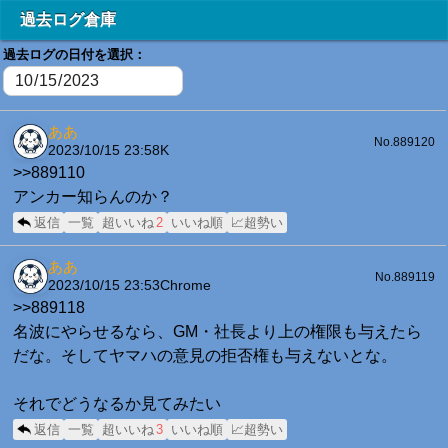
過去ログ倉庫
過去ログの日付を選択：
ああ
No.889120
2023/10/15 23:58
K
>>889110
アンカー知らんのか？
返信
一覧
超いいね
2
いいね順
📈超勢い
ああ
No.889119
2023/10/15 23:53
Chrome
>>889118
名波にやらせるなら、GM・社長より上の権限も与えたら
だな。そしてヤマハの意見の拒否権も与えないとな。
それでどうなるか見てみたい
返信
一覧
超いいね
3
いいね順
📈超勢い