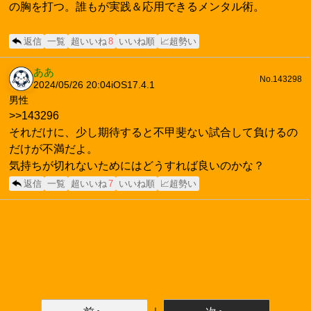
の胸を打つ。誰もが実践＆応用できるメンタル術。
返信
一覧
超いいね
8
いいね順
📈超勢い
ああ
No.143298
2024/05/26 20:04
iOS17.4.1
男性
>>143296
それだけに、少し期待すると不甲斐ない試合して負けるの
だけが不満だよ。
気持ちが切れないためにはどうすれば良いのかな？
返信
一覧
超いいね
7
いいね順
📈超勢い