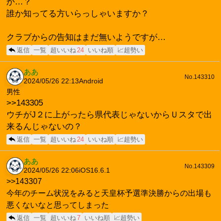
か…？
誰か知ってる方いらっしゃいますか？
クラブからの告知はまだ無いようですが…
返信
一覧
超いいね
24
いいね順
📈超勢い
ああ
No.143310
2024/05/26 22:13
Android
男性
>>143305
ウチがJ２に上がったら県代表じゃないからＵスタで出
来るんじゃないの？
返信
一覧
超いいね
24
いいね順
📈超勢い
ああ
No.143309
2024/05/26 22:06
iOS16.6.1
>>143307
今年のチーム状況をみると天皇杯予選準決勝からの出場も
悪くないなと思ってしまった
返信
一覧
超いいね
7
いいね順
📈超勢い