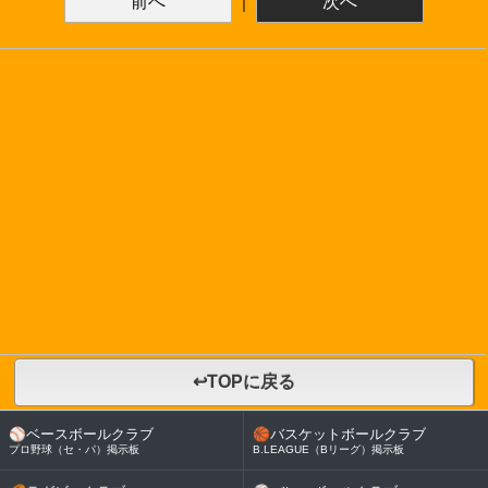
前へ
｜
次へ
↩TOPに戻る
⚾
ベースボールクラブ
🏀
バスケットボールクラブ
プロ野球（セ・パ）掲示板
B.LEAGUE（Bリーグ）掲示板