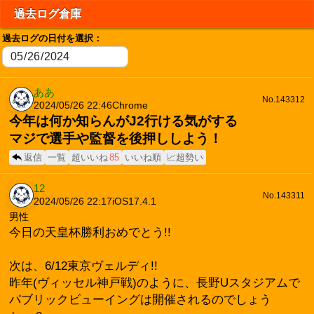
過去ログ倉庫
過去ログの日付を選択：
ああ
No.143312
2024/05/26 22:46
Chrome
今年は何か知らんがJ2行ける気がする
マジで選手や監督を後押ししよう！
返信
一覧
超いいね
85
いいね順
📈超勢い
12
No.143311
2024/05/26 22:17
iOS17.4.1
男性
今日の天皇杯勝利おめでとう!!
次は、6/12東京ヴェルディ!!
昨年(ヴィッセル神戸戦)のように、長野Uスタジアムで
パブリックビューイングは開催されるのでしょう