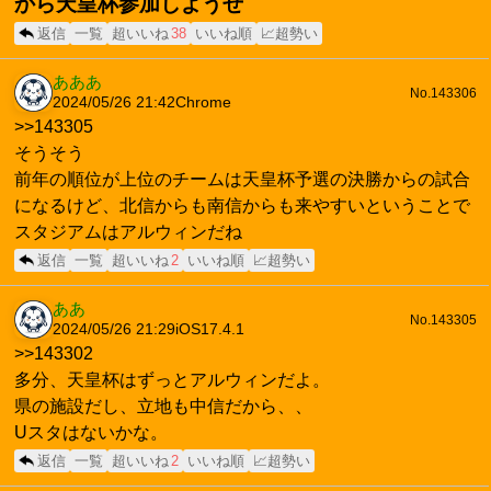
から天皇杯参加しようぜ
返信
一覧
超いいね
38
いいね順
📈超勢い
あああ
No.143306
2024/05/26 21:42
Chrome
>>143305
そうそう
前年の順位が上位のチームは天皇杯予選の決勝からの試合
になるけど、北信からも南信からも来やすいということで
スタジアムはアルウィンだね
返信
一覧
超いいね
2
いいね順
📈超勢い
ああ
No.143305
2024/05/26 21:29
iOS17.4.1
>>143302
多分、天皇杯はずっとアルウィンだよ。
県の施設だし、立地も中信だから、、
Uスタはないかな。
返信
一覧
超いいね
2
いいね順
📈超勢い