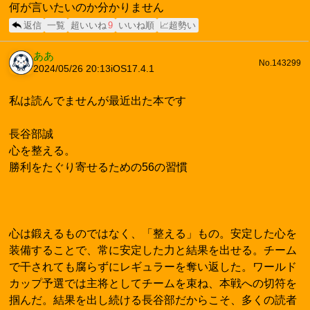
何が言いたいのか分かりません
返信
一覧
超いいね
9
いいね順
📈超勢い
ああ
No.143299
2024/05/26 20:13
iOS17.4.1
私は読んでませんが最近出た本です
長谷部誠
心を整える。
勝利をたぐり寄せるための56の習慣
心は鍛えるものではなく、「整える」もの。安定した心を
装備することで、常に安定した力と結果を出せる。チーム
で干されても腐らずにレギュラーを奪い返した。ワールド
カップ予選では主将としてチームを束ね、本戦への切符を
掴んだ。結果を出し続ける長谷部だからこそ、多くの読者