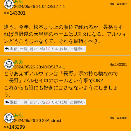
ああ
No.143302
2024/05/26 21:04
iOS17.4.1
>>143301
違う。今年、松本より上の順位で終わるか、昇格をす
れば長野県の天皇杯のホームはUスタになる。アルウィ
ンどうこうじゃなくて、それを目指すべき。
返信
一覧
超いいね
17
いいね順
📈超勢い
ああ
No.143301
2024/05/26 20:40
iOS17.4.1
とりあえずアルウィンは「長野」県の持ち物なので
「長野」パルセイロのホームという事でOK?
これからも誰にも好きにはさせないようにしましょ
う。
返信
一覧
超いいね
23
いいね順
📈超勢い
ああ
No.143300
2024/05/26 20:23
Android
>>143299