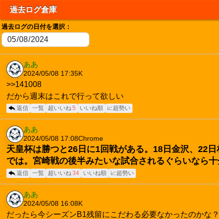
過去ログ倉庫
過去ログの日付を選択：
ああ
2024/05/08 17:35
K
>>141008
だから週末はこれで行って欲しい
返信
一覧
超いいね
5
いいね順
📈超勢い
ああ
2024/05/08 17:08
Chrome
天皇杯は勝つと26日に1回戦がある。18日金沢、2
では。宮崎戦の後半みたいな試合されるぐらいなら十
返信
一覧
超いいね
34
いいね順
📈超勢い
ああ
2024/05/08 16:08
K
だったら今シーズンB1残留にこだわる必要なかったのかな