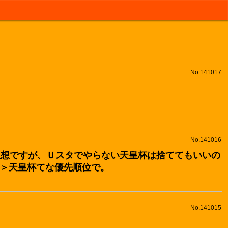
No.141017
No.141016
が理想ですが、Ｕスタでやらない天皇杯は捨ててもいいの
＞天皇杯てな優先順位で。
No.141015