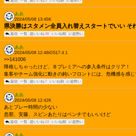
返信
一覧
超いいね
5
いいね順
📈超勢い
ああ
2024/05/08 13:45
K
県決勝はスタメン全員入れ替えスタートでいい そ
返信
一覧
超いいね
36
いいね順
📈超勢い
ああ
2024/05/08 12:48
iOS17.4.1
>>141006
降格しちゃったけど、Ｂプレミアへの参入条件はクリア！
集客やチーム強化に動きの鈍いフロントには、危機感を感じ
返信
一覧
超いいね
7
いいね順
📈超勢い
ああ
2024/05/08 12:42
K
あとプレー時間の少ない
忽那、安藤、スピンあたりはベンチでもいいけど
返信
一覧
超いいね
10
いいね順
📈超勢い
ああ