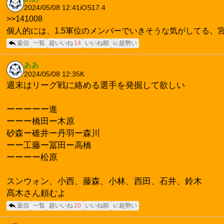
2024/05/08 12:41
iOS17.4
>>141008
個人的には、1.5軍位のメンバーでいきそうな気がしてる
返信
一覧
超いいね
14
いいね順
📈超勢い
ああ
2024/05/08 12:35
K
週末はリーグ戦に絡める選手を発掘して欲しい
ーーーーー進
ーーー橋田ー木原
砂森ー碓井ー丹羽ー森川
ーー工藤ー冨田ー高橋
ーーーー松原
スンウォン、小西、藤森、小林、西田、石井、鈴木
髙木さん頼むよ
返信
一覧
超いいね
20
いいね順
📈超勢い