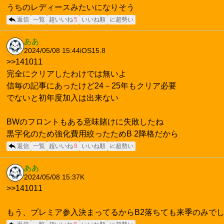
うちのレディースみたいになりそう
返信
一覧
超いいね
5
いいね順
📈超勢い
ああ
2024/05/08 15:44
iOS15.8
>>141011
完全にクリアしたわけでは無いよ
信毎の記事にあったけど24－25年もクリア必要
でないと初年度加入は出来ない
BWのフロントもある意味賭けに失敗したね
黒字化のため強化費用絞ったためB 2降格だから
返信
一覧
超いいね
8
いいね順
📈超勢い
ああ
2024/05/08 15:37
K
>>141011
もう、プレミア参入決まってるからB2落ちても来季のみで