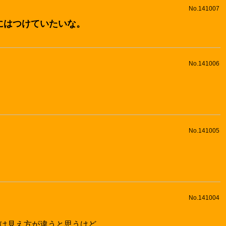
No.141007
にはつけていたいな。
No.141006
No.141005
No.141004
では見え方が違うと思うけど