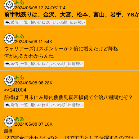
ああ
2024/05/08 12:24
iOS17.4
前半戦残りは、金沢、大宮、松本、富山、岩手、YS
返信
一覧
超いいね
26
いいね順
📈超勢い
ああ
2024/05/08 11:54
K
ウォリアーズはスポンサーが２倍に増えたけど降格
何があるかわからんね
返信
一覧
超いいね
7
いいね順
📈超勢い
ああ
2024/05/08 08:28
K
>>141004
船橋は二月末に左膝内側側副靱帯損傷で全治八週間だぞ？
返信
一覧
超いいね
4
いいね順
📈超勢い
ああ
2024/05/08 07:10
K
船橋
J2で試合に出れないのと、J3で主力として活躍するので