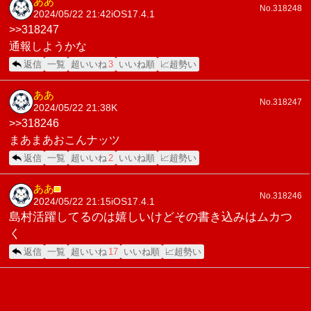
ああ
No.318248
2024/05/22 21:42
iOS17.4.1
>>318247
通報しようかな
返信
一覧
超いいね
3
いいね順
📈超勢い
ああ
No.318247
2024/05/22 21:38
K
>>318246
まあまあおこんナッツ
返信
一覧
超いいね
2
いいね順
📈超勢い
ああ
■
No.318246
2024/05/22 21:15
iOS17.4.1
島村活躍してるのは嬉しいけどその書き込みはムカつ
く
返信
一覧
超いいね
17
いいね順
📈超勢い