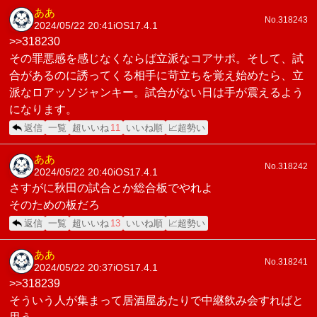
ああ
No.318243
2024/05/22 20:41
iOS17.4.1
>>318230
その罪悪感を感じなくならば立派なコアサポ。そして、試
合があるのに誘ってくる相手に苛立ちを覚え始めたら、立
派なロアッソジャンキー。試合がない日は手が震えるよう
になります。
返信
一覧
超いいね
11
いいね順
📈超勢い
ああ
No.318242
2024/05/22 20:40
iOS17.4.1
さすがに秋田の試合とか総合板でやれよ
そのための板だろ
返信
一覧
超いいね
13
いいね順
📈超勢い
ああ
No.318241
2024/05/22 20:37
iOS17.4.1
>>318239
そういう人が集まって居酒屋あたりで中継飲み会すればと