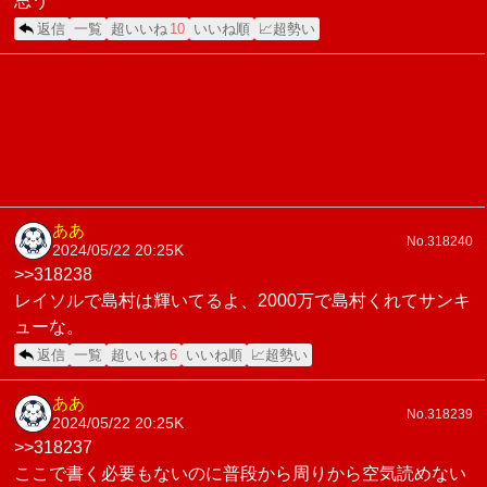
思う
返信
一覧
超いいね
10
いいね順
📈超勢い
ああ
No.318240
2024/05/22 20:25
K
>>318238
レイソルで島村は輝いてるよ、2000万で島村くれてサンキ
ューな。
返信
一覧
超いいね
6
いいね順
📈超勢い
ああ
No.318239
2024/05/22 20:25
K
>>318237
ここで書く必要もないのに普段から周りから空気読めない