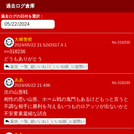
過去ログ倉庫
過去ログの日付を選択：
大﨑警察
No.318250
2024/05/22 21:52
iOS17.4.1
>>318236
どうもありがとう
返信
一覧
超いいね
13
いいね順
📈超勢い
ああ
No.318249
2024/05/22 21:49
K
次の山形戦
相性の悪い山形、ホーム戦の鬼門もあるけどもっと言うと
不調な相手に勝利を与えるいつものロアッソが出ないかと
不安要素凝縮な試合
返信
一覧
超いいね
1
いいね順
📈超勢い