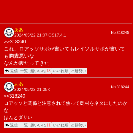
ああ
No.318245
2024/05/22 21:07
iOS17.4.1
>>318240
これ、ロアッソサポが書いてもレイソルサポが書いて
も胸糞悪いな
なんか腹たってきた
返信
一覧
超いいね
18
いいね順
📈超勢い
ああ
No.318244
2024/05/22 21:05
K
>>318240
ロアッソと関係と注意されて焦って島村をネタにしたのか
な
ほんとダサい
返信
一覧
超いいね
11
いいね順
📈超勢い