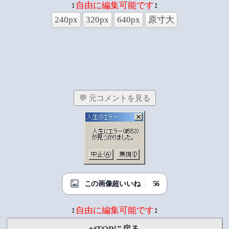
↕
自由に編集可能です
↕
240px
320px
640px
原寸大
💬 元コメントを見る
56
この画像超いいね
↕
自由に編集可能です
↕