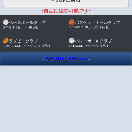
↩TOPに戻る
↕
自由に編集可能です
↕
⚾
🏀
ベースボールクラブ
バスケットボールクラブ
プロ野球（セ・パ）掲示板
B.LEAGUE（Bリーグ）掲示板
🏉
🏐
ラグビークラブ
バレーボールクラブ
LEAGUE ONE（リーグワン）掲示板
V.LEAGUE（Vリーグ）掲示板
-
BESTHIT-BBSmini
-