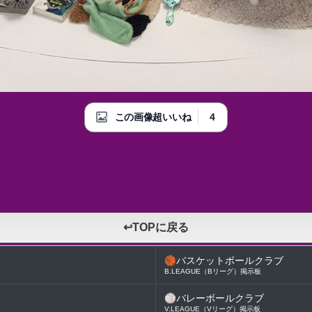
4
この画像超いいね
↩TOPに戻る
🏀
バスケットボールクラブ
B.LEAGUE（Bリーグ）掲示板
🏐
バレーボールクラブ
V.LEAGUE（Vリーグ）掲示板