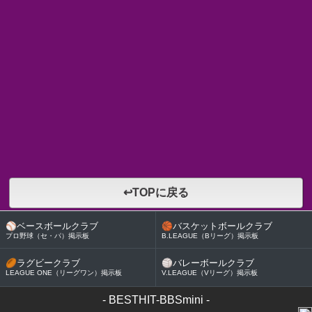
↩TOPに戻る
⚾
ベースボールクラブ
🏀
バスケットボールクラブ
プロ野球（セ・パ）掲示板
B.LEAGUE（Bリーグ）掲示板
🏉
ラグビークラブ
🏐
バレーボールクラブ
LEAGUE ONE（リーグワン）掲示板
V.LEAGUE（Vリーグ）掲示板
-
BESTHIT-BBSmini
-