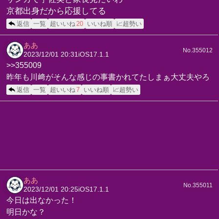
京都出身だから応援してる
返信
一覧
超いいね
20
いいね順
📈超勢い
ああ
No.355012
2023/12/01 20:31
iOS17.1.1
>>355009
昨年も川﨑がそんな感じの事書かれてたしまぁ大丈夫やろ
返信
一覧
超いいね
7
いいね順
📈超勢い
ああ
No.355011
2023/12/01 20:25
iOS17.1.1
今日は出なかった！
明日かな？