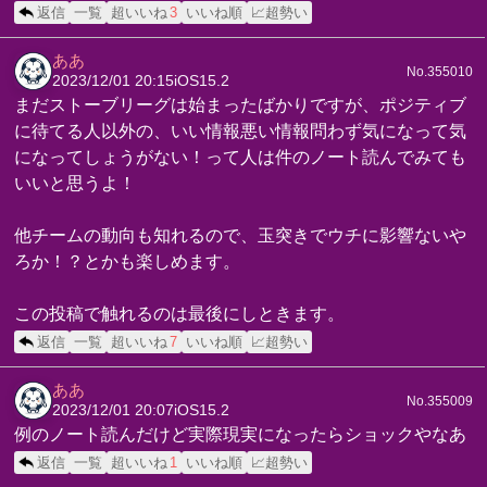
返信
一覧
超いいね
3
いいね順
📈超勢い
ああ
No.355010
2023/12/01 20:15
iOS15.2
まだストーブリーグは始まったばかりですが、ポジティブ
に待てる人以外の、いい情報悪い情報問わず気になって気
になってしょうがない！って人は件のノート読んでみても
いいと思うよ！
他チームの動向も知れるので、玉突きでウチに影響ないや
ろか！？とかも楽しめます。
この投稿で触れるのは最後にしときます。
返信
一覧
超いいね
7
いいね順
📈超勢い
ああ
No.355009
2023/12/01 20:07
iOS15.2
例のノート読んだけど実際現実になったらショックやなあ
返信
一覧
超いいね
1
いいね順
📈超勢い