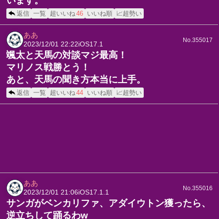
います。
返信
一覧
超いいね
46
いいね順
📈超勢い
ああ
No.355017
2023/12/01 22:22
iOS17.1
颯太と天馬の対談マジ最高！
マリノス戦勝とう！
あと、天馬の聞き方本当に上手。
返信
一覧
超いいね
44
いいね順
📈超勢い
ああ
No.355016
2023/12/01 21:06
iOS17.1.1
サンガがベンカリファ、アダイウトン獲ったら、
逆立ちして踊るわw