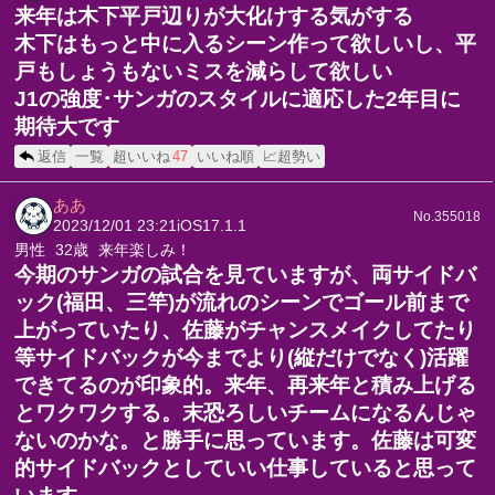
来年は木下平戸辺りが大化けする気がする
木下はもっと中に入るシーン作って欲しいし、平
戸もしょうもないミスを減らして欲しい
J1の強度･サンガのスタイルに適応した2年目に
期待大です
返信
一覧
超いいね
47
いいね順
📈超勢い
ああ
No.355018
2023/12/01 23:21
iOS17.1.1
男性
32歳
来年楽しみ！
今期のサンガの試合を見ていますが、両サイドバ
ック(福田、三竿)が流れのシーンでゴール前まで
上がっていたり、佐藤がチャンスメイクしてたり
等サイドバックが今までより(縦だけでなく)活躍
できてるのが印象的。来年、再来年と積み上げる
とワクワクする。末恐ろしいチームになるんじゃ
ないのかな。と勝手に思っています。佐藤は可変
的サイドバックとしていい仕事していると思って