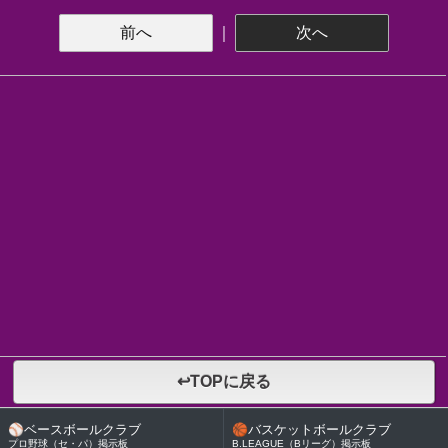
前へ
｜
次へ
↩TOPに戻る
⚾
ベースボールクラブ
🏀
バスケットボールクラブ
プロ野球（セ・パ）掲示板
B.LEAGUE（Bリーグ）掲示板