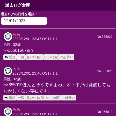
過去ログ倉庫
過去ログの日付を選択：
ああ
No.355021
2023/12/01 23:47
iOS17.1.1
男性
32歳
>>355016いる？
返信
一覧
超いいね
3
いいね順
📈超勢い
ああ
No.355020
2023/12/01 23:46
iOS17.1.1
男性
32歳
>>355019ほんとそうですよね。木下平戸は覚醒しても
おかしくない存在です。
返信
一覧
超いいね
20
いいね順
📈超勢い
ああ
No.355019
2023/12/01 23:31
iOS17.1.1