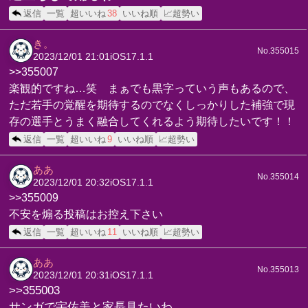
返信
一覧
超いいね
38
いいね順
📈超勢い
き。
No.355015
2023/12/01 21:01
iOS17.1.1
>>355007
楽観的ですね…笑 まぁでも黒字っていう声もあるので、
ただ若手の覚醒を期待するのでなくしっかりした補強で現
存の選手とうまく融合してくれるよう期待したいです！！
返信
一覧
超いいね
9
いいね順
📈超勢い
ああ
No.355014
2023/12/01 20:32
iOS17.1.1
>>355009
不安を煽る投稿はお控え下さい
返信
一覧
超いいね
11
いいね順
📈超勢い
ああ
No.355013
2023/12/01 20:31
iOS17.1.1
>>355003
サンガで宇佐美と家長見たいわ