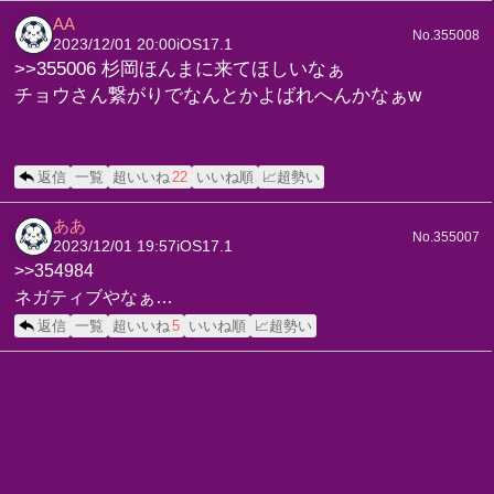
AA
No.355008
2023/12/01 20:00
iOS17.1
>>355006 杉岡ほんまに来てほしいなぁ
チョウさん繋がりでなんとかよばれへんかなぁw
返信
一覧
超いいね
22
いいね順
📈超勢い
ああ
No.355007
2023/12/01 19:57
iOS17.1
>>354984
ネガティブやなぁ…
返信
一覧
超いいね
5
いいね順
📈超勢い