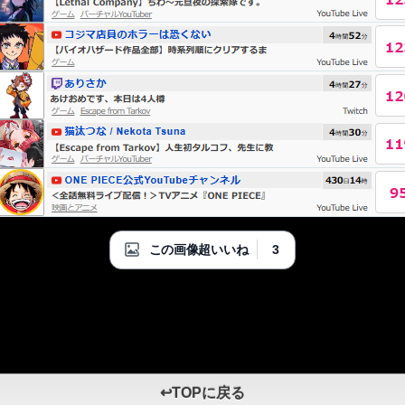
3
この画像超いいね
↩TOPに戻る