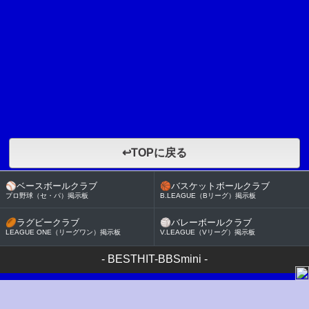
↩TOPに戻る
⚾
ベースボールクラブ
🏀
バスケットボールクラブ
プロ野球（セ・パ）掲示板
B.LEAGUE（Bリーグ）掲示板
🏉
ラグビークラブ
🏐
バレーボールクラブ
LEAGUE ONE（リーグワン）掲示板
V.LEAGUE（Vリーグ）掲示板
-
BESTHIT-BBSmini
-