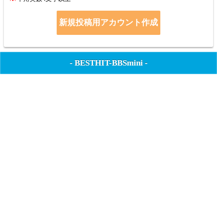
-
BESTHIT-BBSmini
-