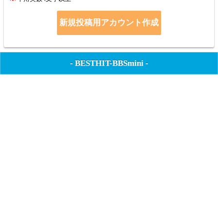
-
BESTHIT-BBSmini
-