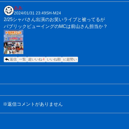
ああ
2024/01/31 23:49
SH-M24
2/25シャバさん出演のお笑いライブと被ってるが
パブリックビューイングのMCは前山さん担当か？
返信
一覧
超いいね
4
いいね順
📈超勢い
※返信コメントがありません