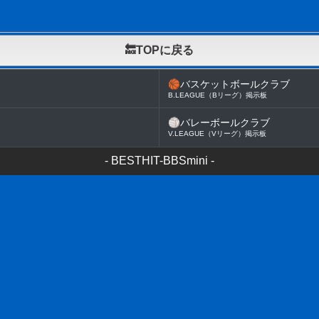
🔙TOPに戻る
🏀
バスケットボールクラブ
B.LEAGUE（Bリーグ）掲示板
🏐
バレーボールクラブ
V.LEAGUE（Vリーグ）掲示板
-
BESTHIT-BBSmini
-