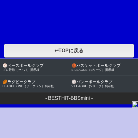
↩TOPに戻る
⚾
ベースボールクラブ
🏀
バスケットボールクラブ
プロ野球（セ・パ）掲示板
B.LEAGUE（Bリーグ）掲示板
🏉
ラグビークラブ
🏐
バレーボールクラブ
LEAGUE ONE（リーグワン）掲示板
V.LEAGUE（Vリーグ）掲示板
-
BESTHIT-BBSmini
-