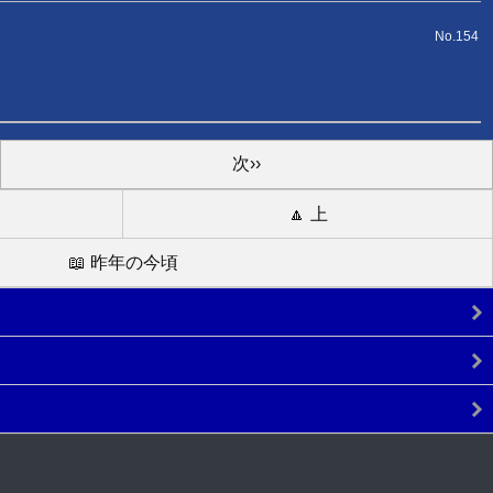
No.154
次››
🔼 上
📖 昨年の今頃