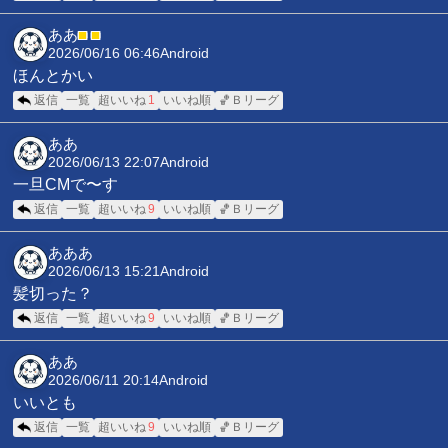
ああ
■
■
2026/06/16 06:46
Android
ほんとかい
返信
一覧
超いいね
1
いいね順
🏀Ｂリーグ
ああ
2026/06/13 22:07
Android
一旦CMで〜す
返信
一覧
超いいね
9
いいね順
🏀Ｂリーグ
あああ
2026/06/13 15:21
Android
髪切った？
返信
一覧
超いいね
9
いいね順
🏀Ｂリーグ
ああ
2026/06/11 20:14
Android
いいとも
返信
一覧
超いいね
9
いいね順
🏀Ｂリーグ