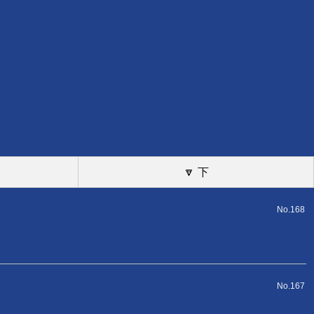
🔽 下
No.168
No.167