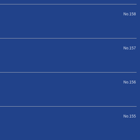
No.158
No.157
No.156
No.155