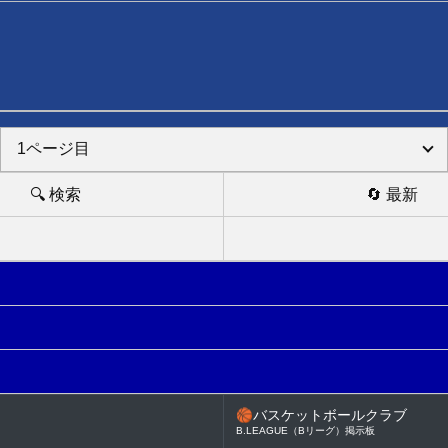
🔍 検索
🔄 最新
🏀
バスケットボールクラブ
B.LEAGUE（Bリーグ）掲示板