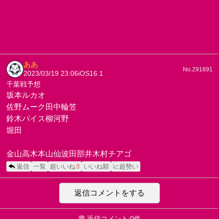
ああ
No.291691
2023/03/19 23:06
iOS16.1
千葉戦予想
坂本ルカオ
佐野ムーク田中輪笠
鈴木バイス柳河野
堀田
金山高木本山仙波田部井木村チアゴ
返信
一覧
超いいね
8
いいね順
📈超勢い
返信コメントをする
💬 返信コメント:0件