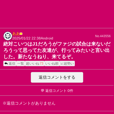
ああ
■
No.443556
2025/01/22 22:38
Android
絶対こいつはJ1だろうがファジの試合は来ないだ
ろうって思ってた友達が、行ってみたいと言い出
した。新たなうねり、来てるぞ。
返信
一覧
超いいね
73
いいね順
📈超勢い
返信コメントをする
💬 返信コメント:0件
※返信コメントがありません