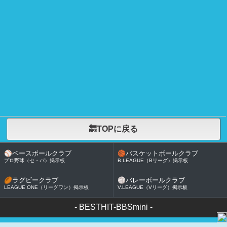
🔙TOPに戻る
⚾
ベースボールクラブ
🏀
バスケットボールクラブ
プロ野球（セ・パ）掲示板
B.LEAGUE（Bリーグ）掲示板
🏉
ラグビークラブ
🏐
バレーボールクラブ
LEAGUE ONE（リーグワン）掲示板
V.LEAGUE（Vリーグ）掲示板
-
BESTHIT-BBSmini
-