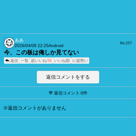
ああ
No.257
2026/04/08 22:25
Android
今、この板は俺しか見てない
返信
一覧
超いいね
56
いいね順
📈超勢い
返信コメントをする
💬 返信コメント:0件
※返信コメントがありません