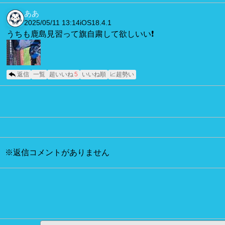
ああ
2025/05/11 13:14
iOS18.4.1
うちも鹿島見習って旗自粛して欲しいい❗️
返信
一覧
超いいね
5
いいね順
📈超勢い
※返信コメントがありません