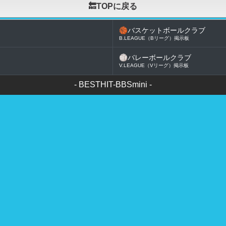
🔙TOPに戻る
🏀
バスケットボールクラブ
B.LEAGUE（Bリーグ）掲示板
🏐
バレーボールクラブ
V.LEAGUE（Vリーグ）掲示板
-
BESTHIT-BBSmini
-