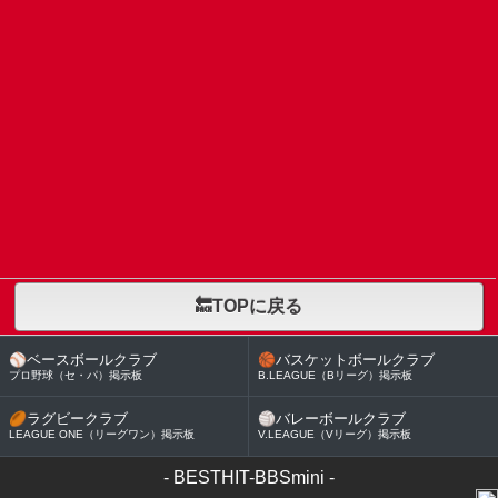
🔙TOPに戻る
⚾
ベースボールクラブ
🏀
バスケットボールクラブ
プロ野球（セ・パ）掲示板
B.LEAGUE（Bリーグ）掲示板
🏉
ラグビークラブ
🏐
バレーボールクラブ
LEAGUE ONE（リーグワン）掲示板
V.LEAGUE（Vリーグ）掲示板
-
BESTHIT-BBSmini
-