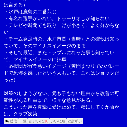
は言える）
・水戸は鹿島の二番煎じ
・有名な選手がいない。トゥーリオしか知らない
・テレビや新聞でも取り上げが小さく、よく分からな
い
・チーム発足時の、水戸市長（当時）との確執は知っ
ていて、そのマイナスイメージのまま
・そして最近、またトラブルになった事も知ってい
で、マイナスイメージに拍車
・応援団がガラ悪いイメージ（黄門まつりでのパレー
ドで恐怖を感じたという人もいて、これはショックだ
った）
対策のしようがない、元も子もない理由から改善の可
能性がある理由まで、様々な意見がある。
こういった声を真摯に受け止めて、糧にしてくか否か
は、クラブ次第。
返信
一覧
超いいね
16
いいね順
📈超勢い