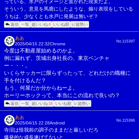
っている、水戸のイメージと置かれた現実だよ。
そういう、意見を馬鹿にしたような、煽り表現をしている
うちは、少なくとも水戸に発展は無いぞ？
返信
一覧
超いいね
4
いいね順
📈超勢い
ああ
No.115397
2025/04/15 22:32
Chrome
今度は不動産屋始めるのかよ。
例に漏れず、茨城出身社長の、東京ベンチャ
ー・・・。
いくらサッカーに限らずったって、どれだけの職種に
手を付けるんだ？
もう、何屋だか分からねーよ。
ホーリーホックって、本当にこの流れで良いの？
返信
一覧
超いいね
16
いいね順
📈超勢い
ああ
No.115396
2025/04/15 22:28
Android
寺沼は怪我前の調子のままだと厳しいだろ
爆発的な成長遂げてないと