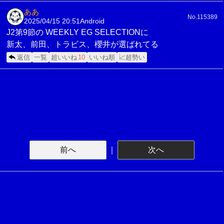
ああ
No.115389
2025/04/15 20:51
Android
J2第9節の WEEKLY EG SELECTIONに
新太、前田、トラビス、櫻井が選ばれてる
返信
一覧
超いいね
10
いいね順
📈超勢い
前へ
｜
次へ