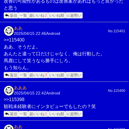
改善の可能性があるものは改善案があればもっと良かった
と思う
返信
一覧
超いいね
1
いいね順
📈超勢い
ああ
No.115401
2025/04/15 22:46
Android
>>115400
ああ、そうだよ。
あんたと違って口だけじゃなく、俺は行動した。
馬鹿にして笑うなら勝手にしろ。
もう知らん。
返信
一覧
超いいね
3
いいね順
📈超勢い
あああ
No.115400
2025/04/15 22:42
Android
>>115398
観戦未経験者にインタビューでもしたの？笑
返信
一覧
超いいね
1
いいね順
📈超勢い
ああ