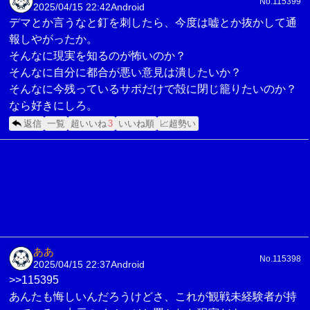
No.115399
2025/04/15 22:42
Android
デマとか言うなと釘を刺したら、今度は嘘とか抜かして通
報しやがったか。
そんなに現実を知るのが怖いのか？
そんなに自分に都合が悪い意見は潰したいか？
そんなに今残っているサポだけで殻に閉じ籠りたいのか？
なら好きにしろ。
返信
一覧
超いいね
3
いいね順
📈超勢い
ああ
No.115398
2025/04/15 22:37
Android
>>115395
あんたも悔しいんだろうけどさ、これが観戦未経験者が持