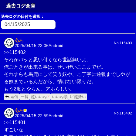
過去ログ倉庫
過去ログの日付を選択：
ああ
No.115403
2025/04/15 23:06
Android
>>115402
それがパッと思い付くなら世話無いよ。
俺ごときが出来る事は、せいぜいここまでだ。
それすらも馬鹿にして笑う奴や、こ丁寧に通報までしやが
る奴までいるんだから、情けない限りだ。
もう2度とやらん。アホらしい。
返信
一覧
超いいね
2
いいね順
📈超勢い
ああ
■
No.115402
2025/04/15 22:59
Android
>>115401
すごいな