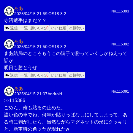
ああ
No.115393
2025/04/15 21:59
iOS18.3.2
寺沼選手はまだ？？
返信
一覧
超いいね
0
いいね順
📈超勢い
ああ
No.115392
2025/04/15 21:50
iOS18.3.2
まあ結局のところもうこの調子で勝っていくしかねえって
話か
明日も勝とうぜ
返信
一覧
超いいね
6
いいね順
📈超勢い
ああ
No.115391
2025/04/15 21:07
Android
>>115386
ごめん、俺も貼るの止めた。
濃い色の車でね、何年か貼りっぱなしにしてしまって、あ
る時に剥がしたら、当然ながらマグネットの形にクッキリ
と、新車時の色ツヤが現れたw