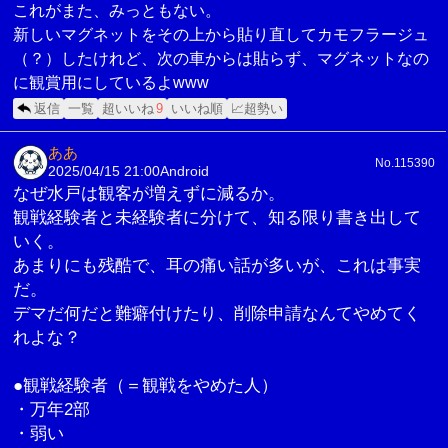
これがまた、みっともない。
新しいマグネットをその上から貼り直してカモフラージュ
（？）したけれど、次の車からは貼らず、マグネットなの
に観賞用にしているよwww
返信
一覧
超いいね
9
いいね順
📈超勢い
ああ
No.115390
2025/04/15 21:00
Android
なぜ水戸は観客が増えずに減るか。
観戦経験者と未経験者に分けて、知る限り書き出して
いく。
あまりにも残酷で、耳の痛い話が多いが、これは事実
だ。
デマだ何だと難癖付けたり、削除申請なんてやめてく
れよな？
●観戦経験者（＝観戦をやめた人）
・万年2部
・弱い