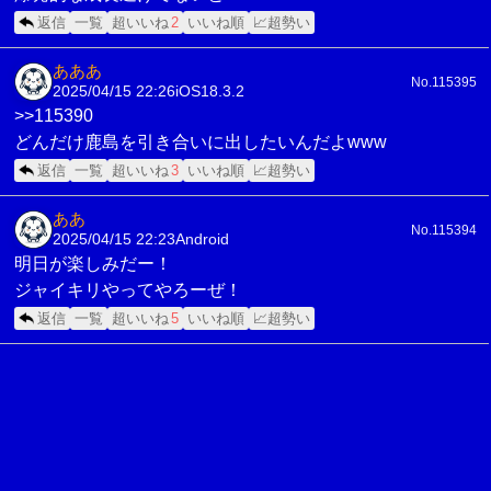
返信
一覧
超いいね
2
いいね順
📈超勢い
あああ
No.115395
2025/04/15 22:26
iOS18.3.2
>>115390
どんだけ鹿島を引き合いに出したいんだよwww
返信
一覧
超いいね
3
いいね順
📈超勢い
ああ
No.115394
2025/04/15 22:23
Android
明日が楽しみだー！
ジャイキリやってやろーぜ！
返信
一覧
超いいね
5
いいね順
📈超勢い