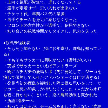
・上向く気配が皆無で、虚しくなってくる
・選手が定着せず、思い入れが出来ない
・チケット代、年間パス代の暴騰
・選手やチームを身近に感じなくなった
・フロントの方向性が不透明で、信用できない
・知り合いの観戦仲間がリタイアし、気力を失った
●観戦未経験者
・そもそも知らない（特にお年寄り。鹿島は知ってい
る）
・そもそもサッカーに興味がない（野球がいい）
・茨城でサッカーといえばアントラーズ
・既にガチガチの鹿島サポ（先に発足して、ジーコを
擁して優勝してみせたアドバンテージは巨大過ぎる）
・発足当初の鹿島を観戦した際に嫌な思いをして、サ
ッカーに悪い印象しか持たなくなった（＝だから水戸
も観に行かない）という、逆の鹿島効果も聞かれた
・所詮2部チーム
・知ってはいるが、チーム名を正しく言えない（鹿島