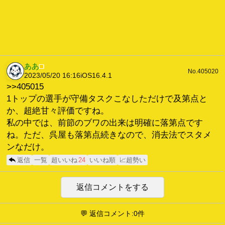
ああ
■
No.405020
2023/05/20 16:16
iOS16.4.1
>>405015
1トップの選手が守備タスクこなしただけで及第点と
か、超絶甘々評価ですね。
私の中では、前節のブワの出来は明確に落第点です
ね。ただ、呉屋も落第点続きなので、消去法でスタメ
ンなだけ。
返信
一覧
超いいね
24
いいね順
📈超勢い
返信コメントをする
💬 返信コメント:0件