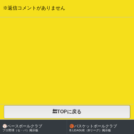
※返信コメントがありません
🔙TOPに戻る
⚾
ベースボールクラブ
🏀
バスケットボールクラブ
プロ野球（セ・パ）掲示板
B.LEAGUE（Bリーグ）掲示板