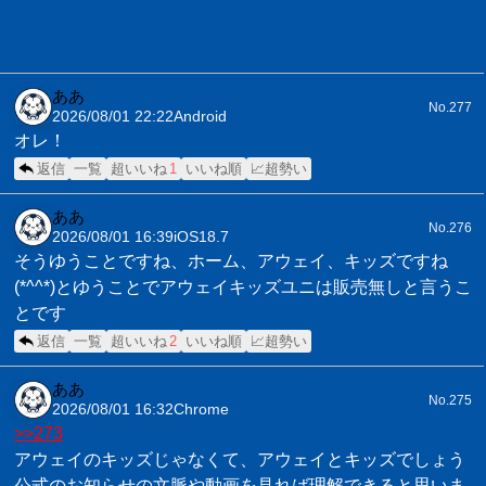
ああ
No.277
2026/08/01 22:22
Android
オレ！
返信
一覧
超いいね
1
いいね順
📈超勢い
ああ
No.276
2026/08/01 16:39
iOS18.7
そうゆうことですね、ホーム、アウェイ、キッズですね
(*^^*)とゆうことでアウェイキッズユニは販売無しと言うこ
とです
返信
一覧
超いいね
2
いいね順
📈超勢い
ああ
No.275
2026/08/01 16:32
Chrome
>>273
アウェイのキッズじゃなくて、アウェイとキッズでしょう
公式のお知らせの文脈や動画を見れば理解できると思いま