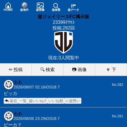
HOME
超海外
超画像
超検索
超データ
超ジェイリースFC掲示板
23399ｱｸｾｽ
投稿:282回
現在:3人閲覧中
✏ 投稿
🔍 検索
📷 画像
🔽 下
ああ
No.282
2026/08/07 02:16
iOS18.7
ピッカ
返信
一覧
超いいね
0
いいね順
📈超勢い
ああ
No.281
2026/08/06 23:29
iOS18.7
ピーカ？