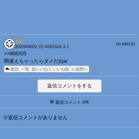
ああ
No.868232
2023/09/02 22:42
iOS16.3.1
>>868205
間違えちゃったらダメだねw
返信
一覧
超いいね
3
いいね順
📈超勢い
返信コメントをする
💬 返信コメント:0件
※返信コメントがありません