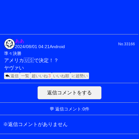
ああ
No.33166
2024/08/01 04:21
Android
準々決勝
アメリカ🇺🇸で決定！？
ヤヴァい
返信
一覧
超いいね
3
いいね順
📈超勢い
返信コメントをする
💬 返信コメント:0件
※返信コメントがありません