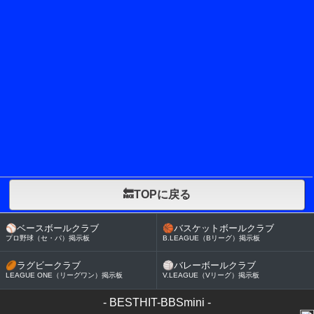
🔙TOPに戻る
⚾
ベースボールクラブ
🏀
バスケットボールクラブ
プロ野球（セ・パ）掲示板
B.LEAGUE（Bリーグ）掲示板
🏉
ラグビークラブ
🏐
バレーボールクラブ
LEAGUE ONE（リーグワン）掲示板
V.LEAGUE（Vリーグ）掲示板
-
BESTHIT-BBSmini
-