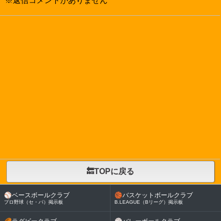
※返信コメントがありません
🔙TOPに戻る
⚾
ベースボールクラブ
🏀
バスケットボールクラブ
プロ野球（セ・パ）掲示板
B.LEAGUE（Bリーグ）掲示板