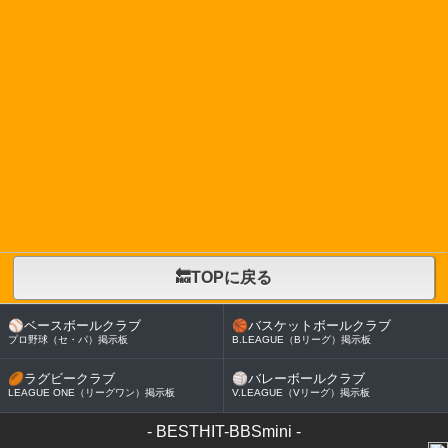
🔙TOPに戻る
⚾
ベースボールクラブ
🏀
バスケットボールクラブ
プロ野球（セ・パ）掲示板
B.LEAGUE（Bリーグ）掲示板
🏉
ラグビークラブ
🏐
バレーボールクラブ
LEAGUE ONE（リーグワン）掲示板
V.LEAGUE（Vリーグ）掲示板
-
BESTHIT-BBSmini
-