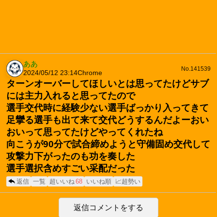
ああ
No.141539
2024/05/12 23:14
Chrome
ターンオーバーしてほしいとは思ってたけどサブ
には主力入れると思ってたので
選手交代時に経験少ない選手ばっかり入ってきて
足攣る選手も出て来て交代どうするんだよーおい
おいって思ってたけどやってくれたね
向こうが90分で試合締めようと守備固め交代して
攻撃力下がったのも功を奏した
選手選択含めすごい采配だった
返信
一覧
超いいね
68
いいね順
📈超勢い
返信コメントをする