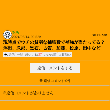
ああ
No.141689
2024/05/14 20:52
K
現時点でウチの貧弱な補強費で補強が当たってる？
浮田、忽那、黒石、古賀、加藤、松原、田中など
返信
一覧
超いいね
27
いいね順
📈超勢い
返信コメントをする
💬 返信コメント:0件
※返信コメントがありません