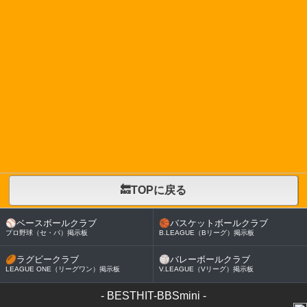
🔙TOPに戻る
⚾
ベースボールクラブ
🏀
バスケットボールクラブ
プロ野球（セ・パ）掲示板
B.LEAGUE（Bリーグ）掲示板
🏉
ラグビークラブ
🏐
バレーボールクラブ
LEAGUE ONE（リーグワン）掲示板
V.LEAGUE（Vリーグ）掲示板
-
BESTHIT-BBSmini
-