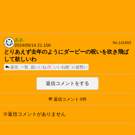
ああ
No.141693
2024/05/14 21:15
K
とりあえず去年のようにダービーの呪いを吹き飛ば
して欲しいわ
返信
一覧
超いいね
26
いいね順
📈超勢い
返信コメントをする
💬 返信コメント:0件
※返信コメントがありません