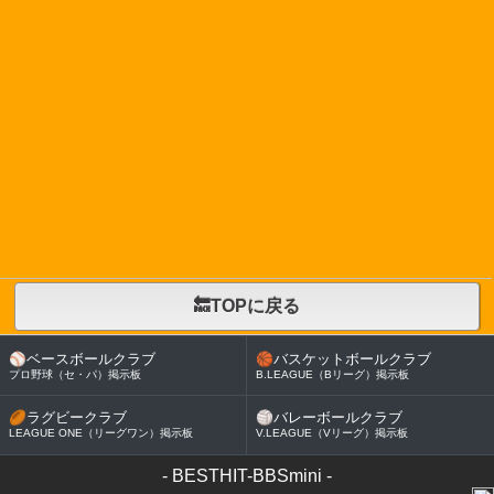
🔙TOPに戻る
⚾
ベースボールクラブ
🏀
バスケットボールクラブ
プロ野球（セ・パ）掲示板
B.LEAGUE（Bリーグ）掲示板
🏉
ラグビークラブ
🏐
バレーボールクラブ
LEAGUE ONE（リーグワン）掲示板
V.LEAGUE（Vリーグ）掲示板
-
BESTHIT-BBSmini
-