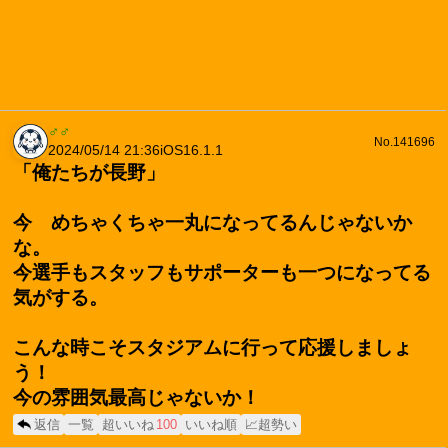
♂♂
No.141696
2024/05/14 21:36
iOS16.1.1
「俺たちが長野」
今 めちゃくちゃ一丸になってるんじゃないか
な。
今選手もスタッフもサポーターも一つになってる
気がする。
こんな時こそスタジアムに行って応援しましょ
う！
今の雰囲気最高じゃないか！
返信
一覧
超いいね
100
いいね順
📈超勢い