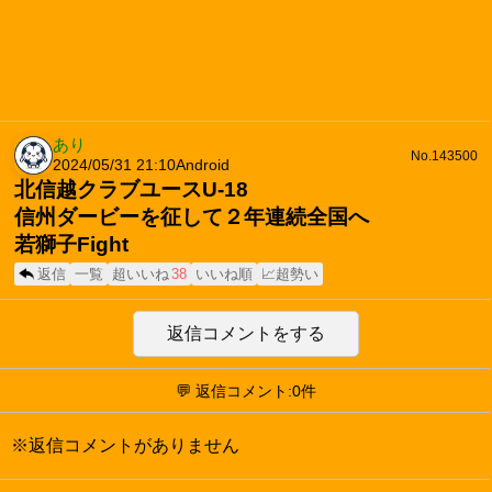
あり
No.143500
2024/05/31 21:10
Android
北信越クラブユースU-18
信州ダービーを征して２年連続全国へ
若獅子Fight
返信
一覧
超いいね
38
いいね順
📈超勢い
返信コメントをする
💬 返信コメント:0件
※返信コメントがありません