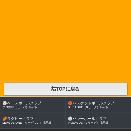
🔙TOPに戻る
⚾
ベースボールクラブ
🏀
バスケットボールクラブ
プロ野球（セ・パ）掲示板
B.LEAGUE（Bリーグ）掲示板
🏉
ラグビークラブ
🏐
バレーボールクラブ
LEAGUE ONE（リーグワン）掲示板
V.LEAGUE（Vリーグ）掲示板