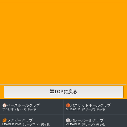
🔙TOPに戻る
⚾
ベースボールクラブ
🏀
バスケットボールクラブ
プロ野球（セ・パ）掲示板
B.LEAGUE（Bリーグ）掲示板
🏉
ラグビークラブ
🏐
バレーボールクラブ
LEAGUE ONE（リーグワン）掲示板
V.LEAGUE（Vリーグ）掲示板