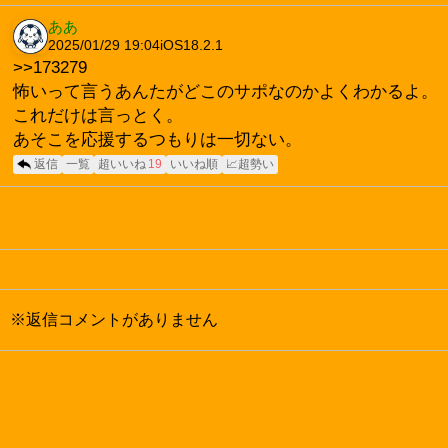
ああ
2025/01/29 19:04
iOS18.2.1
>>173279
怖いって言うあんたがどこのサポなのかよくわかるよ。
これだけは言っとく。
あそこを応援するつもりは一切ない。
返信
一覧
超いいね
19
いいね順
📈超勢い
※返信コメントがありません