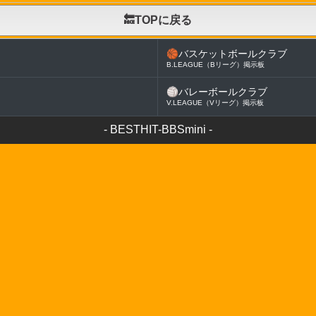
🔙TOPに戻る
🏀
バスケットボールクラブ
B.LEAGUE（Bリーグ）掲示板
🏐
バレーボールクラブ
V.LEAGUE（Vリーグ）掲示板
-
BESTHIT-BBSmini
-