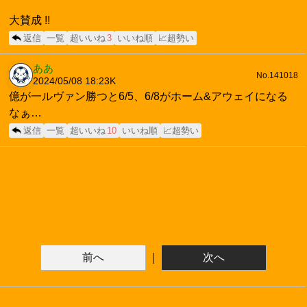
大賛成 !!
返信
一覧
超いいね
3
いいね順
📈超勢い
ああ
No.141018
2024/05/08 18:23
K
億が一ルヴァン勝つと6/5、6/8がホーム&アウェイになる
なぁ…
返信
一覧
超いいね
10
いいね順
📈超勢い
前へ
｜
次へ