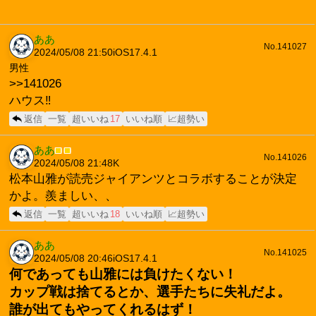
ああ
No.141027
2024/05/08 21:50
iOS17.4.1
男性
>>141026
ハウス‼️
返信
一覧
超いいね
17
いいね順
📈超勢い
ああ
■
■
No.141026
2024/05/08 21:48
K
松本山雅が読売ジャイアンツとコラボすることが決定
かよ。羨ましい、、
返信
一覧
超いいね
18
いいね順
📈超勢い
ああ
No.141025
2024/05/08 20:46
iOS17.4.1
何であっても山雅には負けたくない！
カップ戦は捨てるとか、選手たちに失礼だよ。
誰が出てもやってくれるはず！