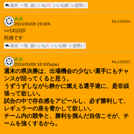
返信
一覧
超いいね
41
いいね順
📈超勢い
ああ
No.141024
2024/05/08 19:00
K
>>141020
同感です
返信
一覧
超いいね
5
いいね順
📈超勢い
ああ
No.141023
2024/05/08 18:59
Safari
週末の県決勝は、出場機会の少ない選手にもチャ
ンスが回ってくると思う。
うずうずしながら静かに燃える選手達に、是非頑
張って欲しい。
試合の中で存在感をアピールし、必ず勝利して、
レギュラーの座を脅かして欲しい。
チーム内の競争と、勝利を掴んだ自信こそが、チ
ームを強くするから。