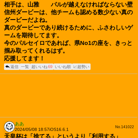
相手は、山雅 パルが越えなければならない壁
信州ダービーは、他チームも認める数少ない真の
ダービーだよね。
真のダービーであり続けるために、ふさわしいゲ
ームを期待してます。
今のパルセイロであれば、県No1の座を、きっと
掴み取ってくれるはず。
応援してます！
返信
一覧
超いいね
69
いいね順
📈超勢い
ああ
No.141022
2024/05/08 18:57
iOS16.6.1
天皇杯は「捨てる」というより「利用する」