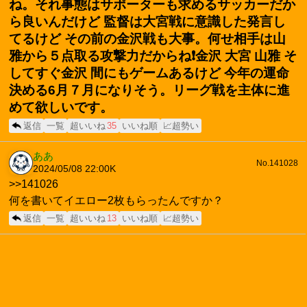
ね。それ事態はサポーターも求めるサッカーだか
ら良いんだけど 監督は大宮戦に意識した発言し
てるけど その前の金沢戦も大事。何せ相手は山
雅から５点取る攻撃力だからね❗金沢 大宮 山雅 そ
してすぐ金沢 間にもゲームあるけど 今年の運命
決める6月７月になりそう。リーグ戦を主体に進
めて欲しいです。
返信
一覧
超いいね
35
いいね順
📈超勢い
ああ
No.141028
2024/05/08 22:00
K
>>141026
何を書いてイエロー2枚もらったんですか？
返信
一覧
超いいね
13
いいね順
📈超勢い