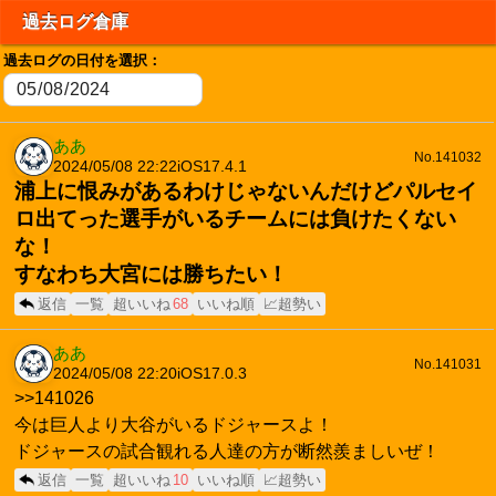
過去ログ倉庫
過去ログの日付を選択：
ああ
No.141032
2024/05/08 22:22
iOS17.4.1
浦上に恨みがあるわけじゃないんだけどパルセイ
ロ出てった選手がいるチームには負けたくない
な！
すなわち大宮には勝ちたい！
返信
一覧
超いいね
68
いいね順
📈超勢い
ああ
No.141031
2024/05/08 22:20
iOS17.0.3
>>141026
今は巨人より大谷がいるドジャースよ！
ドジャースの試合観れる人達の方が断然羨ましいぜ！
返信
一覧
超いいね
10
いいね順
📈超勢い