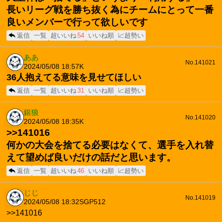
長いリーグ戦を勝ち抜く為にチームにとって一番
良いメンバーで行って欲しいです
返信
一覧
超いいね
54
いいね順
📈超勢い
ああ
No.141021
2024/05/08 18:57
K
36人抱えてる意味を見せてほしい
返信
一覧
超いいね
31
いいね順
📈超勢い
銀狼
No.141020
2024/05/08 18:35
K
>>141016
何かの大会を捨てる必要はなくて、選手を入れ替
えて望めば良いだけの話だと思います。
返信
一覧
超いいね
46
いいね順
📈超勢い
じじ
No.141019
2024/05/08 18:32
SGP512
>>141016