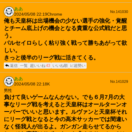
ああ
No.141030
2024/05/08 22:19
Chrome
俺も天皇杯は出場機会の少ない選手の強化・覚醒
とチーム底上げの機会となる貴重な公式戦だと思
う。
パルセイロらしく粘り強く戦って勝ちあがって欲
しい。
きっと後半のリーグ戦に活きてくる。
返信
一覧
超いいね
43
いいね順
📈超勢い
ああ
No.141029
2024/05/08 22:18
K
男性
負けて良いゲームなんかない。でも６月7月の大
事なリーグ戦を考えると天皇杯はオールターンオ
ーバーでいいと思います。ルヴァンと天皇杯それ
にリーグ戦となると今の高木サッカーでは間違い
なく怪我人が出るよ。ガンガン走らせてるから