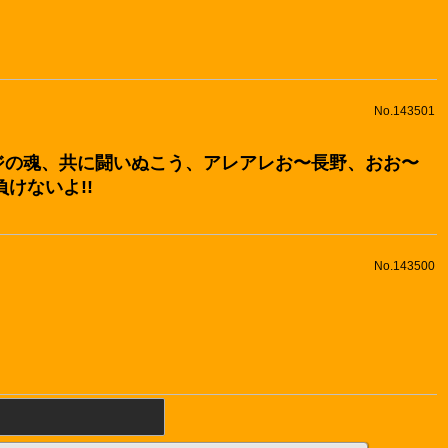
No.143501
ンジの魂、共に闘いぬこう、アレアレお〜長野、おお〜
けないよ!!
No.143500