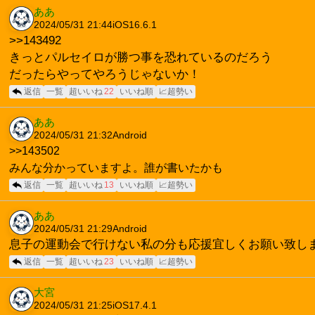
ああ
2024/05/31 21:44
iOS16.6.1
>>143492
きっとパルセイロが勝つ事を恐れているのだろう
だったらやってやろうじゃないか！
返信
一覧
超いいね
22
いいね順
📈超勢い
ああ
2024/05/31 21:32
Android
>>143502
みんな分かっていますよ。誰が書いたかも
返信
一覧
超いいね
13
いいね順
📈超勢い
ああ
2024/05/31 21:29
Android
息子の運動会で行けない私の分も応援宜しくお願い致し
返信
一覧
超いいね
23
いいね順
📈超勢い
大宮
2024/05/31 21:25
iOS17.4.1