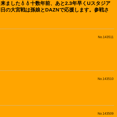
した💧💧十数年前、あと2.3年早くUスタジア
日の大宮戦は孫娘とDAZNで応援します。参戦さ
No.143511
No.143510
No.143509