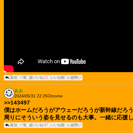
返信
一覧
超いいね
11
いいね順
📈超勢い
ああ
2024/05/31 22:25
Chrome
>>143497
僕はホームだろうがアウェーだろうが新幹線だろ
周りにそういう姿を見せるのも大事。一緒に応援
返信
一覧
超いいね
47
いいね順
📈超勢い