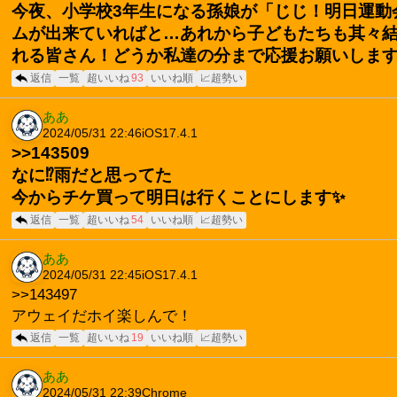
今夜、小学校3年生になる孫娘が「じじ！明日運動会
ムが出来ていればと…あれから子どもたちも其々結
れる皆さん！どうか私達の分まで応援お願いします
返信
一覧
超いいね
93
いいね順
📈超勢い
ああ
2024/05/31 22:46
iOS17.4.1
>>143509
なに⁉️雨だと思ってた
今からチケ買って明日は行くことにします✨
返信
一覧
超いいね
54
いいね順
📈超勢い
ああ
2024/05/31 22:45
iOS17.4.1
>>143497
アウェイだホイ楽しんで！
返信
一覧
超いいね
19
いいね順
📈超勢い
ああ
2024/05/31 22:39
Chrome