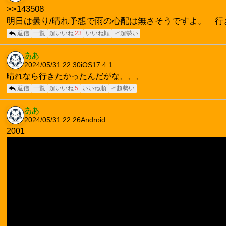
>>143508
明日は曇り/晴れ予想で雨の心配は無さそうですよ。 行
返信
一覧
超いいね
23
いいね順
📈超勢い
ああ
2024/05/31 22:30
iOS17.4.1
晴れなら行きたかったんだがな、、、
返信
一覧
超いいね
5
いいね順
📈超勢い
ああ
2024/05/31 22:26
Android
2001