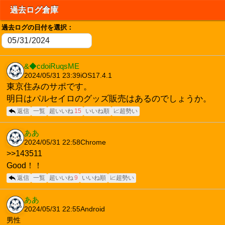
過去ログ倉庫
過去ログの日付を選択：
&◆cdoiRuqsME
2024/05/31 23:39
iOS17.4.1
東京住みのサポです。
明日はパルセイロのグッズ販売はあるのでしょうか。
返信
一覧
超いいね
15
いいね順
📈超勢い
ああ
2024/05/31 22:58
Chrome
>>143511
Good！！
返信
一覧
超いいね
9
いいね順
📈超勢い
ああ
2024/05/31 22:55
Android
男性