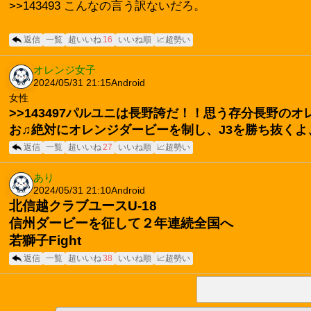
>>143493 こんなの言う訳ないだろ。
返信
一覧
超いいね
16
いいね順
📈超勢い
オレンジ女子
2024/05/31 21:15
Android
女性
>>143497パルユニは長野誇だ！！思う存分長野
お♫絶対にオレンジダービーを制し、J3を勝ち抜くよ
返信
一覧
超いいね
27
いいね順
📈超勢い
あり
2024/05/31 21:10
Android
北信越クラブユースU-18
信州ダービーを征して２年連続全国へ
若獅子Fight
返信
一覧
超いいね
38
いいね順
📈超勢い