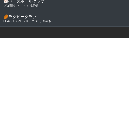
⚾
ベースボールクラブ
プロ野球（セ・パ）掲示板
🏉
ラグビークラブ
LEAGUE ONE（リーグワン）掲示板