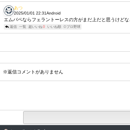
あつ
2025/01/01 22:31
Android
エムバペならフェラントーレスの方がまだ上だと思うけどな
返信
一覧
超いいね
0
いいね順
⚾プロ野球
※返信コメントがありません