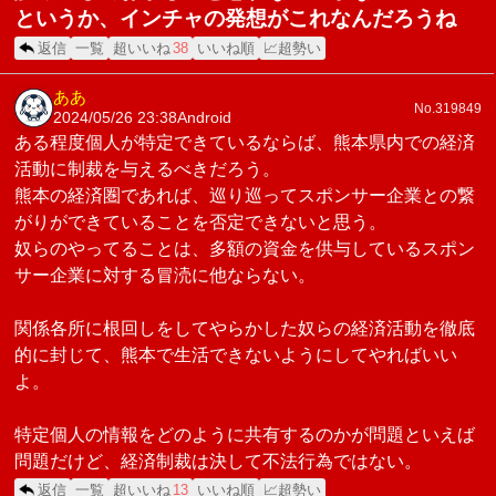
というか、インチャの発想がこれなんだろうね
返信
一覧
超いいね
38
いいね順
📈超勢い
ああ
No.319849
2024/05/26 23:38
Android
ある程度個人が特定できているならば、熊本県内での経済
活動に制裁を与えるべきだろう。
熊本の経済圏であれば、巡り巡ってスポンサー企業との繋
がりができていることを否定できないと思う。
奴らのやってることは、多額の資金を供与しているスポン
サー企業に対する冒涜に他ならない。
関係各所に根回しをしてやらかした奴らの経済活動を徹底
的に封じて、熊本で生活できないようにしてやればいい
よ。
特定個人の情報をどのように共有するのかが問題といえば
問題だけど、経済制裁は決して不法行為ではない。
返信
一覧
超いいね
13
いいね順
📈超勢い