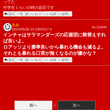
ってた
中学生くらいの時の反応です
返信
一覧
超いいね
10
いいね順
📈超勢い
ああ
No.319846
2024/05/26 23:29
iOS17.4
インチャはサラマンダーズの応援団に鞍替えすれ
ば良いよ。
ロアッソより勝率良いから暴れる機会も減るよ。
それとも暴れる口実が無くなるのが嫌かな？
返信
一覧
超いいね
40
いいね順
📈超勢い
前へ
｜
次へ