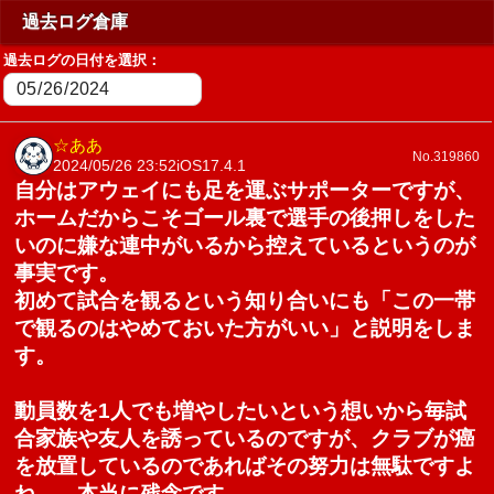
過去ログ倉庫
過去ログの日付を選択：
☆ああ
No.319860
2024/05/26 23:52
iOS17.4.1
自分はアウェイにも足を運ぶサポーターですが、
ホームだからこそゴール裏で選手の後押しをした
いのに嫌な連中がいるから控えているというのが
事実です。
初めて試合を観るという知り合いにも「この一帯
で観るのはやめておいた方がいい」と説明をしま
す。
動員数を1人でも増やしたいという想いから毎試
合家族や友人を誘っているのですが、クラブが癌
を放置しているのであればその努力は無駄ですよ
ね……本当に残念です。