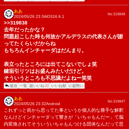
ああ
No.319848
2024/05/26 23:34
iOS16.6.1
>>319838
去年だったかな？
問題起こした時も何故かアルデラスの代表さんが謝
ってたくらいだからね
もちろんインチャーダはだんまり。
表立ったところには出てこないでしょ笑
鍵垢引リツはお盛んみたいだけど。
そういうところも不思議だよねー笑笑
返信
一覧
超いいね
32
いいね順
📈超勢い
ああ
No.319847
2024/05/26 23:32
Android
これずっと前から思ってた事というか個人的な勝手な解釈
なんけどインチャーダって響きが「いちゃもんだー」て脳
内変換されてそういういちゃもんつける団体なんだって思