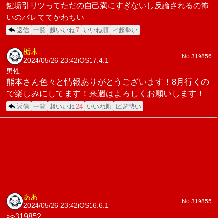
鍵垢引リツってただの自己満にすぎないし反論されるの怖
いのバレててかわちい
返信
一覧
超いいね
7
いいね順
📈超勢い
栃木
No.319856
2024/05/26 23:42
iOS17.4.1
男性
熊本さん色々と情報ありがとうございます！8月行くの
で楽しみにしてます！来週はよろしくお願いします！
返信
一覧
超いいね
24
いいね順
📈超勢い
ああ
No.319855
2024/05/26 23:42
iOS16.6.1
>>319852