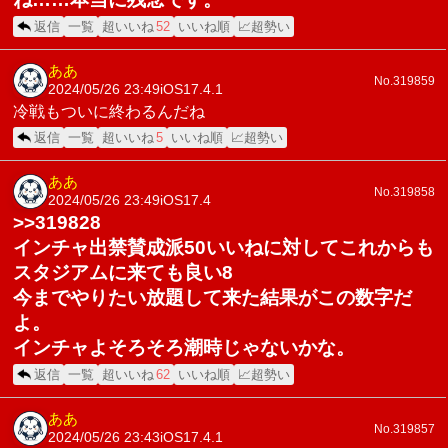
返信
一覧
超いいね
52
いいね順
📈超勢い
ああ
No.319859
2024/05/26 23:49
iOS17.4.1
冷戦もついに終わるんだね
返信
一覧
超いいね
5
いいね順
📈超勢い
ああ
No.319858
2024/05/26 23:49
iOS17.4
>>319828
インチャ出禁賛成派50いいねに対してこれからも
スタジアムに来ても良い8
今までやりたい放題して来た結果がこの数字だ
よ。
インチャよそろそろ潮時じゃないかな。
返信
一覧
超いいね
62
いいね順
📈超勢い
ああ
No.319857
2024/05/26 23:43
iOS17.4.1