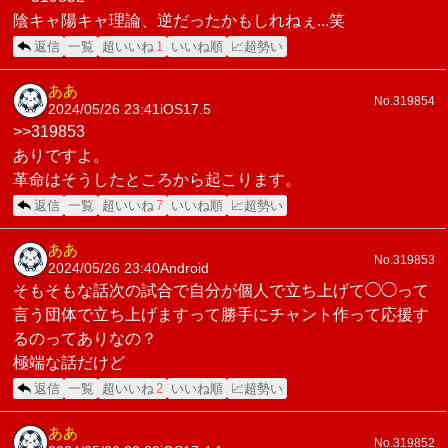
陰キャ陽キャ理論、逆だったかもしれねぇ...笑
返信
一覧
超いいね
1
いいね順
📈超勢い
ああ
No.319854
2024/05/26 23:41
iOS17.5
>>319853
ありですよ。
革命はそうしたところから起こります。
返信
一覧
超いいね
7
いいね順
📈超勢い
ああ
No.319853
2024/05/26 23:40
Android
そもそもな話次の試合で自分が個人で立ち上げて◯◯って
言う団体で立ち上げますって勝手にチャント作って応援す
るのってありなの？
極端な話だけど
返信
一覧
超いいね
2
いいね順
📈超勢い
ああ
No.319852