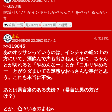
2024/05/26 23:39
iOS17.4.1
>>319848
鍵垢引リツとかインキャしかやらんことをやっとるんかい
笑
返信
一覧
超いいね
4
いいね順
📈超勢い
ああ
No.319851
2024/05/26 23:39
iOS17.4.1
>>319845
あのオッサンっていうのは、インチャの紐の上の
方にいて、酒飲んで声も出さねえくせに、ちゃん
とが切れると「やめんなー」とか「コルリやめろ
ー」とがクダまいてる迷惑なおっさんな事だと思
う。これも本当に不快。
あとは暴言癖のある夫婦？（暴言は男の方だ
け？）
とか、色々いるのよねw