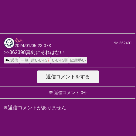
ああ
No.362401
2024/01/05 23:07
K
>>362398真剣にそれはない
返信
一覧
超いいね
7
いいね順
📈超勢い
返信コメントをする
💬 返信コメント:0件
※返信コメントがありません