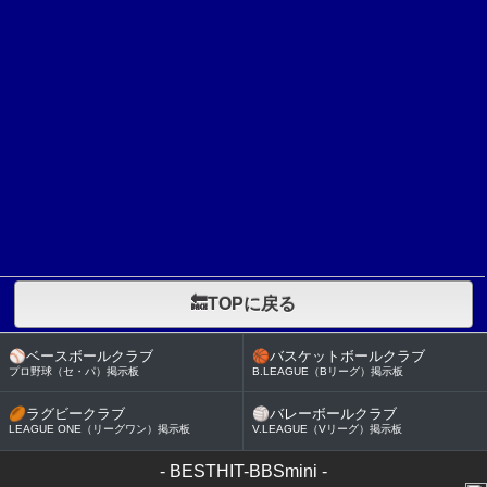
🔙TOPに戻る
⚾
ベースボールクラブ
🏀
バスケットボールクラブ
プロ野球（セ・パ）掲示板
B.LEAGUE（Bリーグ）掲示板
🏉
ラグビークラブ
🏐
バレーボールクラブ
LEAGUE ONE（リーグワン）掲示板
V.LEAGUE（Vリーグ）掲示板
-
BESTHIT-BBSmini
-