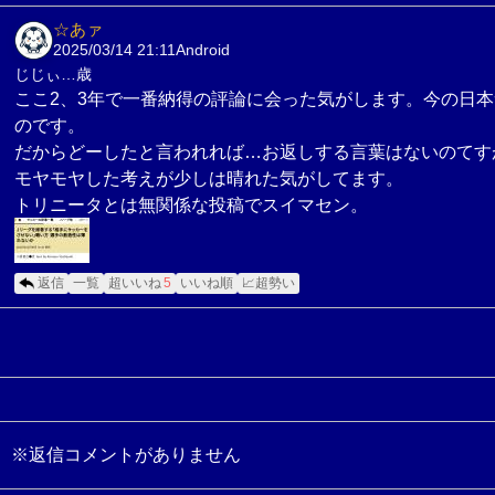
☆あァ
2025/03/14 21:11
Android
じじぃ…歳
ここ2、3年で一番納得の評論に会った気がします。今の日
のです。
だからどーしたと言われれば…お返しする言葉はないのてす
モヤモヤした考えが少しは晴れた気がしてます。
トリニータとは無関係な投稿でスイマセン。
返信
一覧
超いいね
5
いいね順
📈超勢い
※返信コメントがありません