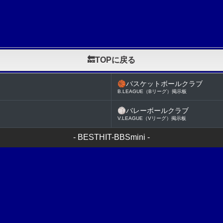
🔙TOPに戻る
🏀
バスケットボールクラブ
B.LEAGUE（Bリーグ）掲示板
🏐
バレーボールクラブ
V.LEAGUE（Vリーグ）掲示板
-
BESTHIT-BBSmini
-