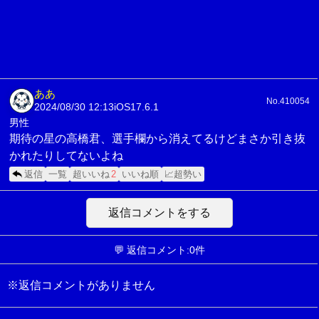
ああ
No.410054
2024/08/30 12:13
iOS17.6.1
男性
期待の星の高橋君、選手欄から消えてるけどまさか引き抜
かれたりしてないよね
返信
一覧
超いいね
2
いいね順
📈超勢い
返信コメントをする
💬 返信コメント:0件
※返信コメントがありません